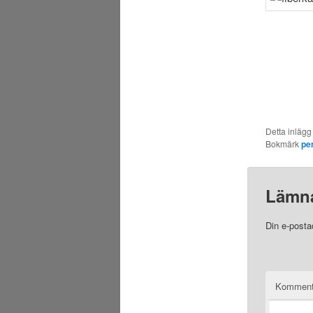
Detta inlägg
Bokmärk
pe
Lämna
Din e-posta
Komment