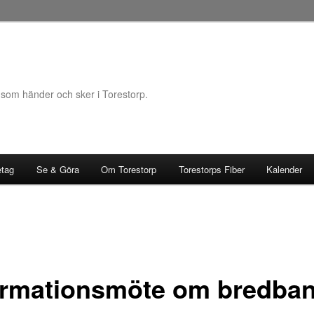
 som händer och sker i Torestorp.
etag
Se & Göra
Om Torestorp
Torestorps Fiber
Kalender
ormationsmöte om bredba