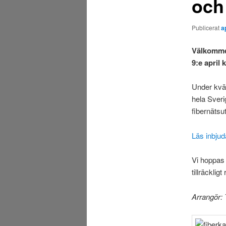
och 
Publicerat
a
Välkommen
9:e april 
Under kväl
hela Sveri
fibernäts
Läs inbjuda
Vi hoppas a
tillräcklig
Arrangör: 