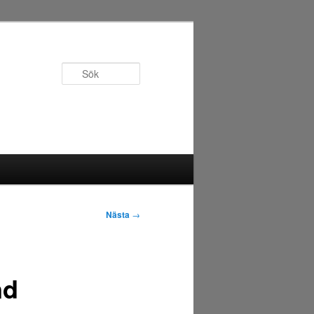
Sök
Nästa
→
nd