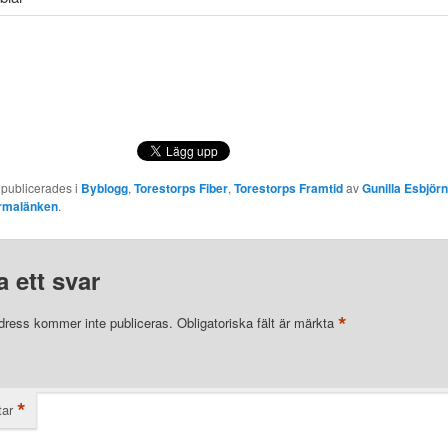
 publicerades i
Byblogg
,
Torestorps Fiber
,
Torestorps Framtid
av
Gunilla Esbjör
rmalänken
.
 ett svar
*
dress kommer inte publiceras.
Obligatoriska fält är märkta
*
ar