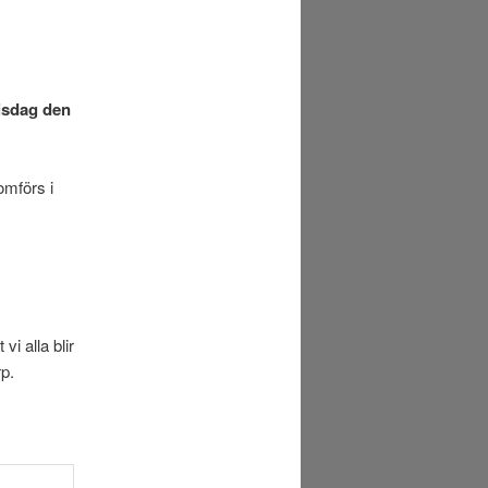
isdag den
omförs i
vi alla blir
rp.