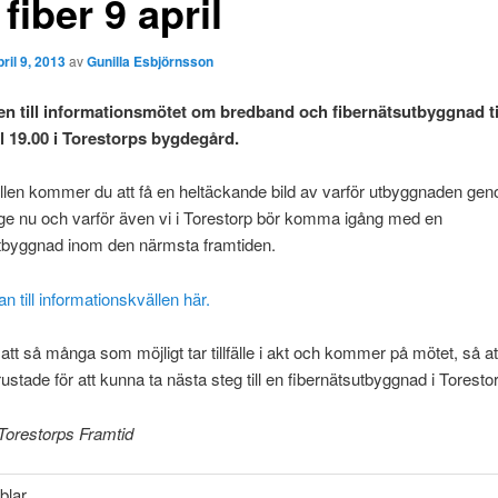
fiber 9 april
pril 9, 2013
av
Gunilla Esbjörnsson
 till informationsmötet om bredband och fibernätsutbyggnad t
kl 19.00 i Torestorps bygdegård.
len kommer du att få en heltäckande bild av varför utbyggnaden gen
ge nu och varför även vi i Torestorp bör komma igång med en
utbyggnad inom den närmsta framtiden.
n till informationskvällen här.
tt så många som möjligt tar tillfälle i akt och kommer på mötet, så att 
t rustade för att kunna ta nästa steg till en fibernätsutbyggnad i Toresto
Torestorps Framtid