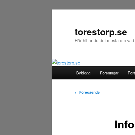
Hoppa
till
primärt
torestorp.se
innehåll
Här hittar du det mesta om vad
Huvudmeny
Byblogg
Föreningar
För
Inläggsnavigering
←
Föregående
Inf