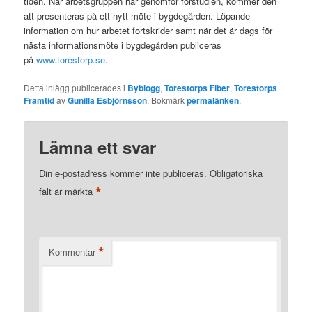
tiden. När arbetsgruppen har genomför förstudien, kommer den
att presenteras på ett nytt möte i bygdegården. Löpande
information om hur arbetet fortskrider samt när det är dags för
nästa informationsmöte i bygdegården publiceras
på
www.torestorp.se
.
Detta inlägg publicerades i
Byblogg
,
Torestorps Fiber
,
Torestorps
Framtid
av
Gunilla Esbjörnsson
. Bokmärk
permalänken
.
Lämna ett svar
Din e-postadress kommer inte publiceras.
Obligatoriska
*
fält är märkta
*
Kommentar