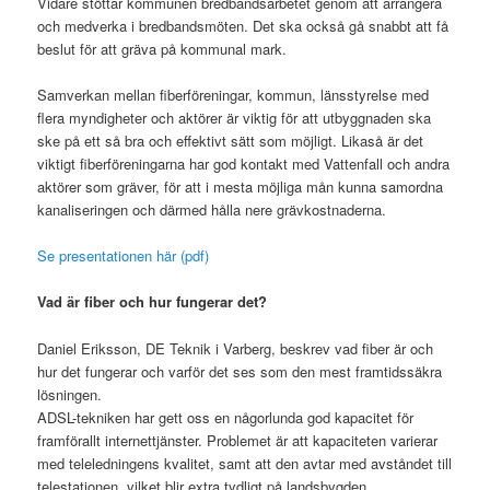
Vidare stöttar kommunen bredbandsarbetet genom att arrangera
och medverka i bredbandsmöten. Det ska också gå snabbt att få
beslut för att gräva på kommunal mark.
Samverkan mellan fiberföreningar, kommun, länsstyrelse med
flera myndigheter och aktörer är viktig för att utbyggnaden ska
ske på ett så bra och effektivt sätt som möjligt. Likaså är det
viktigt fiberföreningarna har god kontakt med Vattenfall och andra
aktörer som gräver, för att i mesta möjliga mån kunna samordna
kanaliseringen och därmed hålla nere grävkostnaderna.
Se presentationen här (pdf)
Vad är fiber och hur fungerar det?
Daniel Eriksson, DE Teknik i Varberg, beskrev vad fiber är och
hur det fungerar och varför det ses som den mest framtidssäkra
lösningen.
ADSL-tekniken har gett oss en någorlunda god kapacitet för
framförallt internettjänster. Problemet är att kapaciteten varierar
med teleledningens kvalitet, samt att den avtar med avståndet till
telestationen, vilket blir extra tydligt på landsbygden.