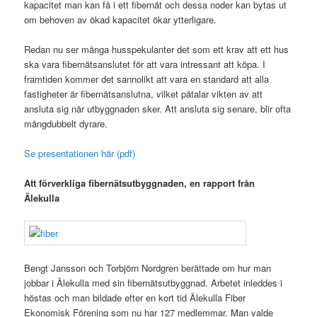
kapacitet man kan få i ett fibernät och dessa noder kan bytas ut
om behoven av ökad kapacitet ökar ytterligare.
Redan nu ser många husspekulanter det som ett krav att ett hus
ska vara fibernätsanslutet för att vara intressant att köpa. I
framtiden kommer det sannolikt att vara en standard att alla
fastigheter är fibernätsanslutna, vilket påtalar vikten av att
ansluta sig när utbyggnaden sker. Att ansluta sig senare, blir ofta
mångdubbelt dyrare.
Se presentationen här (pdf)
Att förverkliga fibernätsutbyggnaden, en rapport från
Älekulla
Bengt Jansson och Torbjörn Nordgren berättade om hur man
jobbar i Älekulla med sin fibernätsutbyggnad. Arbetet inleddes i
höstas och man bildade efter en kort tid Älekulla Fiber
Ekonomisk Förening som nu har 127 medlemmar. Man valde