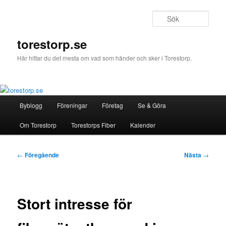
Hoppa
till
Sök
primärt
innehåll
torestorp.se
Här hittar du det mesta om vad som händer och sker i Torestorp.
Huvudmeny
Byblogg
Föreningar
Företag
Se & Göra
Om Torestorp
Torestorps Fiber
Kalender
Inläggsnavigering
←
Föregående
Nästa
→
Stort intresse för