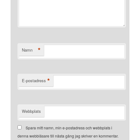
*
Namn
*
E-postadress
Webbplats
Spara mitt namn, min e-postadress och webbplats i
denna webbläsare till nästa gång jag skriver en kommentar.