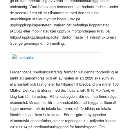
ge en sammanfattning av varför en bredbandsutbyggnad är
nödvändig. Våra behov och beteenden har ändrats radikalt under
de senaste åren vilket tillsammans med den tekniska
utvecklingen ställer mycket högre krav på
uppkopplingskapaciteten. Varken det befintliga kopparnätet
(ADSL) eller mobilnätet kan uppfylla morgondagens krav på
fullgod uppkopplingskapacitet, därför måste IT infrastrukturen i
Sverige genomgå en förvandling.
I regeringens bredbandsstrategi framgår hur denna förvandling är
tänkt att genomföras och ett av målen är att 2020 ska 90% av
alla hushåll och fastigheter ha tillgång till bredband om minst 100
Mbit/s. Det kan jämföras med de, i bästa fall, 8-10 Mbit/sek vi
idag kan få i Torestorp. På landsbygden, där det inte finns någon
ekonomisk lönsamhet för marknadsaktörer att bygga ut fibernät,
ligger ansvaret på de lokala krafterna, därför bildas nu lokala
fiberföreningar över hela landet. För att göra utbyggnaden
ekonomiskt genomförbar, satsar regeringen 1,1 miljarder kronor
2012-2014 på bredbandsutbyggnad för landsbygden. Om