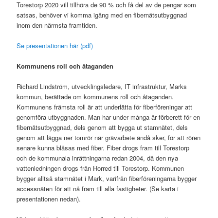
Torestorp 2020 vill tillhöra de 90 % och få del av de pengar som
satsas, behöver vi komma igång med en fibernätsutbyggnad
inom den närmsta framtiden.
Se presentationen här (pdf)
Kommunens roll och åtaganden
Richard Lindström, utvecklingsledare, IT infrastruktur, Marks
kommun, berättade om kommunens roll och åtaganden.
Kommunens främsta roll är att underlätta för fiberföreningar att
genomföra utbyggnaden. Man har under många år förberett för en
fibernätsutbyggnad, dels genom att bygga ut stamnätet, dels
genom att lägga ner tomrör när grävarbete ändå sker, för att rören
senare kunna blåsas med fiber. Fiber drogs fram till Torestorp
och de kommunala inrättningarna redan 2004, då den nya
vattenledningen drogs från Horred till Torestorp. Kommunen
bygger alltså stamnätet i Mark, varifrån fiberföreningarna bygger
accessnäten för att nå fram till alla fastigheter. (Se karta i
presentationen nedan).