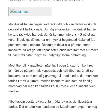
Mobilnätet har en begränsad räckvidd och kan därför aldrig bli
geografiskt heltäckande. Ju högre kapacitet mobilnätet har, ju
kortare räckvidd har det, därför kommer inte ens 4G nätet att
vara tillräckligt, då det har en mycket begränsad räckvidd (se
presentationen nedan). Dessutom delar alla på masternas
kapacitet, vilket gör att kapaciteten ändå inte kommer att räcka
till när mobilnätet utnyttjas i betydligt större omfattning.
Med fiber blir kapaciteten näst intill obegränsad. En konkret
jämförelse på gammalt kopparnät och nytt fibernät, är att se
kopparnätet som en dålig grusväg full med hinder, där man kan
färdas i max 30 km/h, medan fibernätet ses som en flerfilig
motorväg där man kan färdas i 100 km/h eller så snabbt bilen
medger.
Fiberkabeln består av ett antal trådar av glas där ljusstrålar
färdas. Det är tekniken i ändarna av kabeln som avgör hur hög