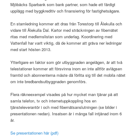
Mjöbäcks Sparbank som bank partner, som hade ett färdigt
upplägg med byggkreditiv och finansiering för fastighetsägare.
En stamledning kommer att dras från Torestorp till Älekulla och
vidare till Älekulla Dal. Kartor med sträckningen av fibernätet
ritas med medlemslistan som underlag. Koordinering med
Vattenfall har varit viktig, då de kommer att gräva ner ledningar
med start hösten 2013.
Ytterligare en faktor som gör utbyggnaden angelägen, är att två
telestationer kommer att försvinna inom en inte alltför avlägsen
framtid och abonnenterna måste då förlita sig till det mobila nätet
om inte bredbandsutbyggnaden genomförs.
Flera räkneexempel visades på hur mycket man tjänar på att
samla telefon, tv och internetuppkoppling hos en
tjänsteleverantör i och med fibernätsanslutningen (se bilder i
presentationen nedan). Insatsen är i många fall intjänad inom 6
år.
Se presentationen här (pdf)