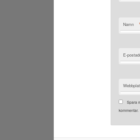
Namn
E-postad
Webbpla
Spara m
kommentar.