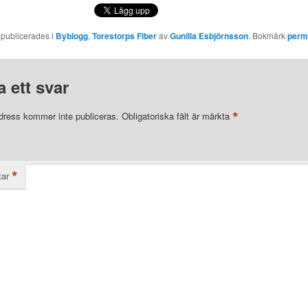
 publicerades i
Byblogg
,
Torestorps Fiber
av
Gunilla Esbjörnsson
. Bokmärk
perm
 ett svar
*
dress kommer inte publiceras.
Obligatoriska fält är märkta
*
ar