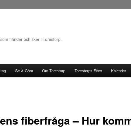
 som händer och sker i Torestorp.
etag
Se & Göra
Om Torestorp
Torestorps Fiber
Kalender
ens fiberfråga – Hur kom