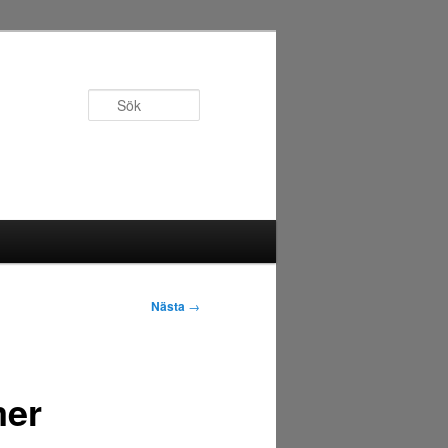
Sök
Nästa
→
mer