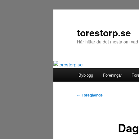
Hoppa
till
primärt
torestorp.se
innehåll
Här hittar du det mesta om vad
Huvudmeny
Byblogg
Föreningar
För
Inläggsnavigering
←
Föregående
Dag