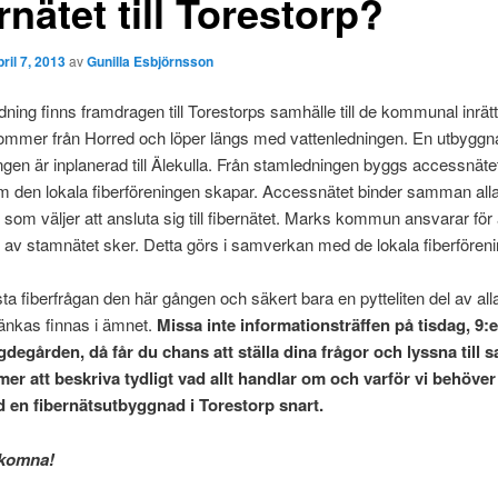
rnätet till Torestorp?
pril 7, 2013
av
Gunilla Esbjörnsson
ning finns framdragen till Torestorps samhälle till de kommunal inrät
ommer från Horred och löper längs med vattenledningen. En utbyggn
gen är inplanerad till Älekulla. Från stamledningen byggs accessnätet,
m den lokala fiberföreningen skapar. Accessnätet binder samman all
r som väljer att ansluta sig till fibernätet. Marks kommun ansvarar för 
av stamnätet sker. Detta görs i samverkan med de lokala fiberföreni
sta fiberfrågan den här gången och säkert bara en pytteliten del av all
änkas finnas i ämnet.
Missa inte informationsträffen på tisdag, 9:e 
gdegården, då får du chans att ställa dina frågor och lyssna till 
r att beskriva tydligt vad allt handlar om och varför vi behöv
 en fibernätsutbyggnad i Torestorp snart.
lkomna!