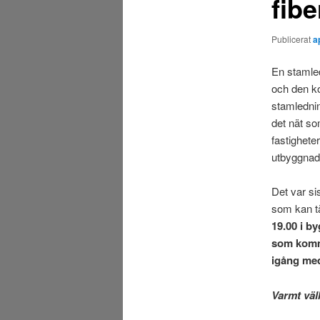
fibe
Publicerat
a
En stamled
och den k
stamlednin
det nät so
fastighete
utbyggnad 
Det var si
som kan t
19.00 i by
som komme
igång med
Varmt vä