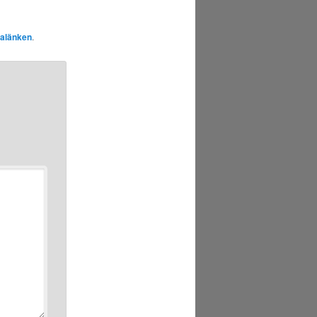
alänken
.