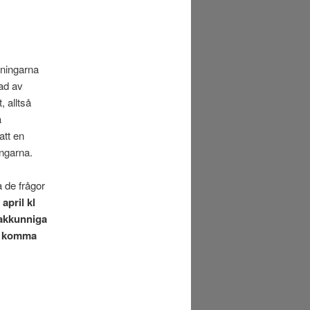
tningarna
ad av
 alltså
a
att en
ngarna.
a de frågor
april kl
sakkunniga
er komma