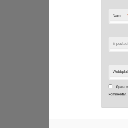
Namn
E-postad
Webbpla
Spara m
kommentar.