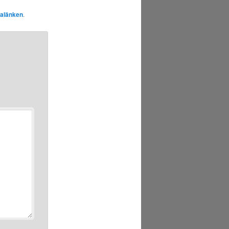
alänken
.