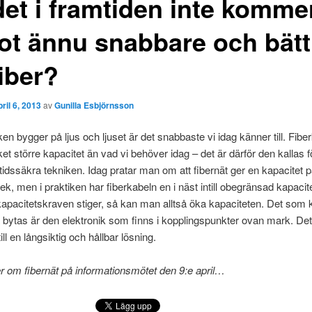
det i framtiden inte komme
ot ännu snabbare och bätt
iber?
pril 6, 2013
av
Gunilla Esbjörnsson
ken bygger på ljus och ljuset är det snabbaste vi idag känner till. Fibe
et större kapacitet än vad vi behöver idag – det är därför den kallas f
idssäkra tekniken. Idag pratar man om att fibernät ger en kapacitet på
ek, men i praktiken har fiberkabeln en i näst intill obegränsad kapacitet
kapacitetskraven stiger, så kan man alltså öka kapaciteten. Det so
 bytas är den elektronik som finns i kopplingspunkter ovan mark. Det
till en långsiktig och hållbar lösning.
r om fibernät på informationsmötet den 9:e april…