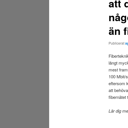
att 
någ
än f
Publicerat
a
Fibertekni
långt myck
mest framt
100 Mbit/s
eftersom 
att behöva
fibernätet 
Lär dig me