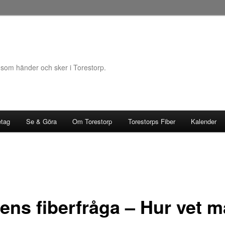
 som händer och sker i Torestorp.
etag
Se & Göra
Om Torestorp
Torestorps Fiber
Kalender
ens fiberfråga – Hur vet 