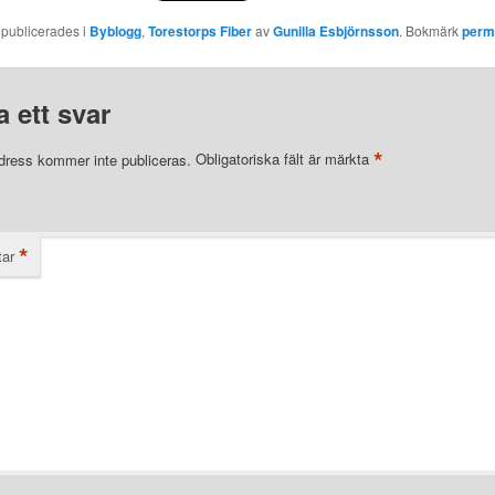
 publicerades i
Byblogg
,
Torestorps Fiber
av
Gunilla Esbjörnsson
. Bokmärk
perm
 ett svar
*
dress kommer inte publiceras.
Obligatoriska fält är märkta
*
ar