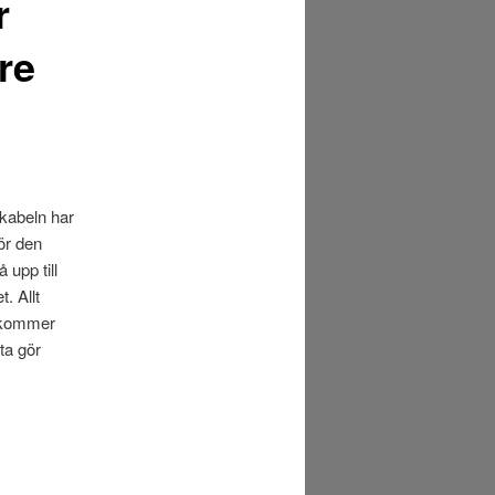
r
re
rkabeln har
ör den
 upp till
. Allt
m kommer
ta gör