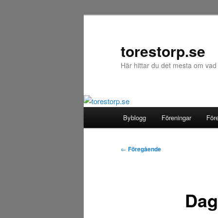
Hoppa
till
primärt
torestorp.se
innehåll
Här hittar du det mesta om vad
Huvudmeny
Byblogg
Föreningar
För
Inläggsnavigering
←
Föregående
Dag