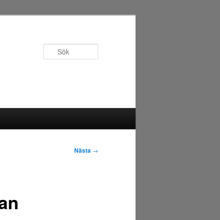
Sök
Nästa
→
man