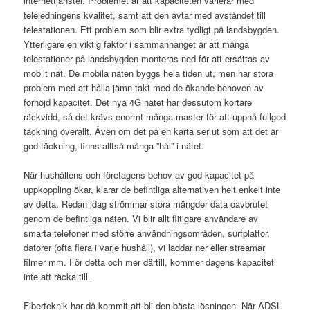
internettjänster. Problemet är att kapaciteten varierar med
teleledningens kvalitet, samt att den avtar med avståndet till
telestationen. Ett problem som blir extra tydligt på landsbygden.
Ytterligare en viktig faktor i sammanhanget är att många
telestationer på landsbygden monteras ned för att ersättas av
mobilt nät. De mobila näten byggs hela tiden ut, men har stora
problem med att hålla jämn takt med de ökande behoven av
förhöjd kapacitet. Det nya 4G nätet har dessutom kortare
räckvidd, så det krävs enormt många master för att uppnå fullgod
täckning överallt. Även om det på en karta ser ut som att det är
god täckning, finns alltså många ”hål” i nätet.
När hushållens och företagens behov av god kapacitet på
uppkoppling ökar, klarar de befintliga alternativen helt enkelt inte
av detta. Redan idag strömmar stora mängder data oavbrutet
genom de befintliga näten. Vi blir allt flitigare användare av
smarta telefoner med större användningsområden, surfplattor,
datorer (ofta flera i varje hushåll), vi laddar ner eller streamar
filmer mm. För detta och mer därtill, kommer dagens kapacitet
inte att räcka till.
Fiberteknik har då kommit att bli den bästa lösningen. När ADSL