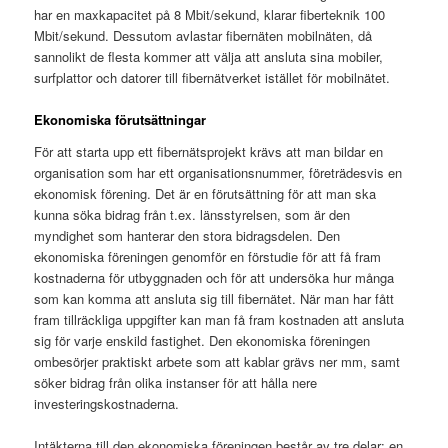
har en maxkapacitet på 8 Mbit/sekund, klarar fiberteknik 100
Mbit/sekund. Dessutom avlastar fibernäten mobilnäten, då
sannolikt de flesta kommer att välja att ansluta sina mobiler,
surfplattor och datorer till fibernätverket istället för mobilnätet.
Ekonomiska förutsättningar
För att starta upp ett fibernätsprojekt krävs att man bildar en
organisation som har ett organisationsnummer, företrädesvis en
ekonomisk förening. Det är en förutsättning för att man ska
kunna söka bidrag från t.ex. länsstyrelsen, som är den
myndighet som hanterar den stora bidragsdelen. Den
ekonomiska föreningen genomför en förstudie för att få fram
kostnaderna för utbyggnaden och för att undersöka hur många
som kan komma att ansluta sig till fibernätet. När man har fått
fram tillräckliga uppgifter kan man få fram kostnaden att ansluta
sig för varje enskild fastighet. Den ekonomiska föreningen
ombesörjer praktiskt arbete som att kablar grävs ner mm, samt
söker bidrag från olika instanser för att hålla nere
investeringskostnaderna.
Intäkterna till den ekonomiska föreningen består av tre delar: en