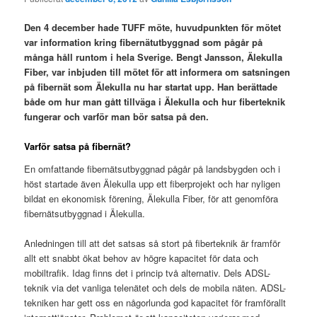
Den 4 december hade TUFF möte, huvudpunkten för mötet
var information kring fibernätutbyggnad som pågår på
många håll runtom i hela Sverige. Bengt Jansson, Älekulla
Fiber, var inbjuden till mötet för att informera om satsningen
på fibernät som Älekulla nu har startat upp. Han berättade
både om hur man gått tillväga i Älekulla och hur fiberteknik
fungerar och varför man bör satsa på den.
Varför satsa på fibernät?
En omfattande fibernätsutbyggnad pågår på landsbygden och i
höst startade även Älekulla upp ett fiberprojekt och har nyligen
bildat en ekonomisk förening, Älekulla Fiber, för att genomföra
fibernätsutbyggnad i Älekulla.
Anledningen till att det satsas så stort på fiberteknik är framför
allt ett snabbt ökat behov av högre kapacitet för data och
mobiltrafik. Idag finns det i princip två alternativ. Dels ADSL-
teknik via det vanliga telenätet och dels de mobila näten. ADSL-
tekniken har gett oss en någorlunda god kapacitet för framförallt