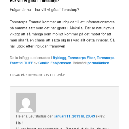
Hur vill vi göra i Torestorp?
Frågan är nu – hur vill vi göra i Torestorp?
Torestorps Framtid kommer att inbjuda till ett informationsmöte
på samma sätt som det har gjorts i Älekulla. Det är naturligtvis
viktigt att så många som möjligt kommer på det mötet för att
man ska få en chans att sätta sig in i vad allt detta innebär. Så
håll utkik efter inbjudan framöver!
Detta inlägg publicerades i
Byblogg
,
Torestorps Fiber
,
Torestorps
Framtid
,
TUFF
av
Gunilla Esbjörnsson
. Bokmärk
permalänken
.
2 SVAR PÅ ”
UTBYGGNAD AV FIBERNÄT
”
Helena Leufstadius
den
januari 11, 2013 kl. 20:43
skrev:
Hej!
Vi har byggt ett sommarhus i Botared, Älekulla. Nu är vi