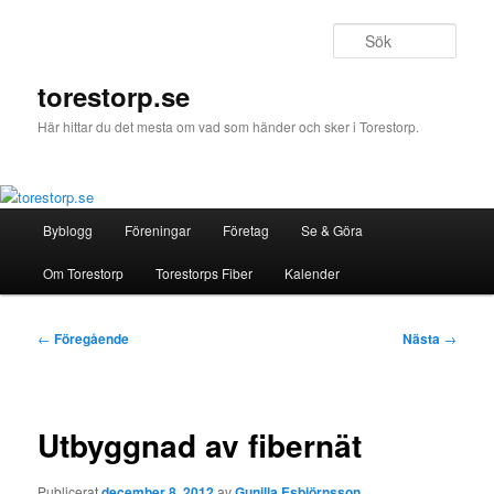
Hoppa
till
Sök
primärt
innehåll
torestorp.se
Här hittar du det mesta om vad som händer och sker i Torestorp.
Huvudmeny
Byblogg
Föreningar
Företag
Se & Göra
Om Torestorp
Torestorps Fiber
Kalender
Inläggsnavigering
←
Föregående
Nästa
→
Utbyggnad av fibernät
Publicerat
december 8, 2012
av
Gunilla Esbjörnsson