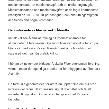
medlemsinsats, en medlemsavgift och en anslutningsavgift.
Medlemsinsatsen och medlemsavgiften är de lägre kostnaderna
(vanligen ca 100 + 100 kr per fastighet) och anslutningsavgiften
är således den högre kostnaden.
Genomförande av fibernätverk i Älekulla
Initialt kallade Älekullas byalag till informationsmöte för
allmänheten. Flera sakkunniga inom fiber var inbjudna för att på
bästa sätt redogöra för vad fibernät innebär och varför man
satsar på det i så hög utsträckning.
I början av november bildades Älekulla Fiber ekonomisk förening,
vilket innebar det egentliga starskottet för utbyggnad av fibernät i
Älekulla.
En förstudie genomfördes för att få en uppfattning om hur stort
intresse det fanns till att ansluta sig till fibernätet och få ett
underlag till uppskattning av anslutningskostnad för varje
fastighet.