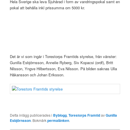
Hela Sverige ska leva Sjuhärad i form av vandringspokal samt en
pokal att behålla inkl prissumma om 5000 kr.
Det är vi som ingår i Torestorps Framtids styrelse, från vänster:
Gunilla Esbjörnsson, Annelie Ryberg, Siv Kopacsi (ordf), Britt
Nilsson, Yngve Hilbertsson, Eva Nilsson. På bilden saknas Ulla
Håkansson och Johan Eriksson.
Detta inlägg publicerades i
Byblogg
,
Torestorps Framtid
av
Gunilla
Esbjörnsson
. Bokmärk
permalänken
.