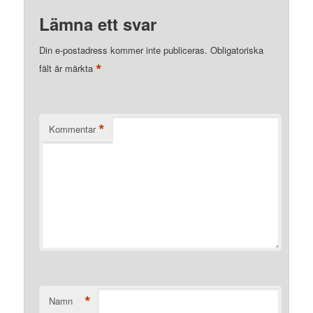
Lämna ett svar
Din e-postadress kommer inte publiceras.
Obligatoriska
*
fält är märkta
*
Kommentar
*
Namn