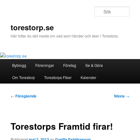
Hoppa
till
Sök
primärt
innehåll
torestorp.se
Här hittar du det mesta om vad som händer och sker i Torestorp.
Huvudmeny
Byblogg
Föreningar
Företag
Se & Göra
Om Torestorp
Torestorps Fiber
Kalender
Inläggsnavigering
←
Föregående
Nästa
→
Torestorps Framtid firar!
Publicerat
maj 2, 2013
av
Gunilla Esbjörnsson