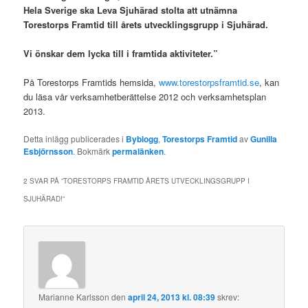
Hela Sverige ska Leva Sjuhärad stolta att utnämna
Torestorps Framtid till årets utvecklingsgrupp i Sjuhärad.
Vi önskar dem lycka till i framtida aktiviteter.”
På Torestorps Framtids hemsida,
www.torestorpsframtid.se
, kan
du läsa vår verksamhetberättelse 2012 och verksamhetsplan
2013.
Detta inlägg publicerades i
Byblogg
,
Torestorps Framtid
av
Gunilla
Esbjörnsson
. Bokmärk
permalänken
.
2 SVAR PÅ ”
TORESTORPS FRAMTID ÅRETS UTVECKLINGSGRUPP I
SJUHÄRAD!
”
Marianne Karlsson
den
april 24, 2013 kl. 08:39
skrev: