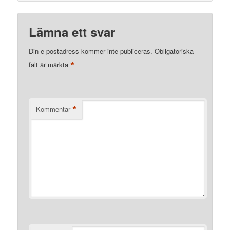
Lämna ett svar
Din e-postadress kommer inte publiceras.
Obligatoriska
*
fält är märkta
*
Kommentar