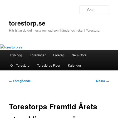
Hoppa
till
Sök
primärt
innehåll
torestorp.se
Här hittar du det mesta om vad som händer och sker i Torestorp.
Huvudmeny
Byblogg
Föreningar
Företag
Se & Göra
Om Torestorp
Torestorps Fiber
Kalender
Inläggsnavigering
←
Föregående
Nästa
→
Torestorps Framtid Årets