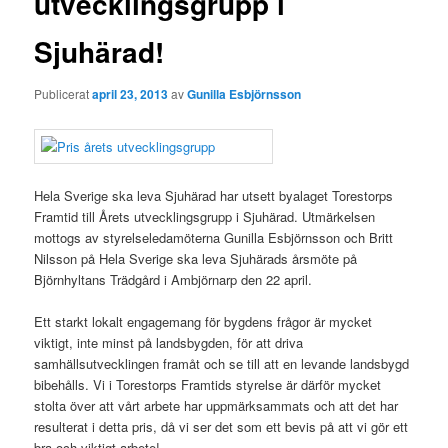
utvecklingsgrupp i
Sjuhärad!
Publicerat
april 23, 2013
av
Gunilla Esbjörnsson
Hela Sverige ska leva Sjuhärad har utsett byalaget Torestorps
Framtid till Årets utvecklingsgrupp i Sjuhärad. Utmärkelsen
mottogs av styrelseledamöterna Gunilla Esbjörnsson och Britt
Nilsson på Hela Sverige ska leva Sjuhärads årsmöte på
Björnhyltans Trädgård i Ambjörnarp den 22 april.
Ett starkt lokalt engagemang för bygdens frågor är mycket
viktigt, inte minst på landsbygden, för att driva
samhällsutvecklingen framåt och se till att en levande landsbygd
bibehålls. Vi i Torestorps Framtids styrelse är därför mycket
stolta över att vårt arbete har uppmärksammats och att det har
resulterat i detta pris, då vi ser det som ett bevis på att vi gör ett
bra och viktigt arbete!