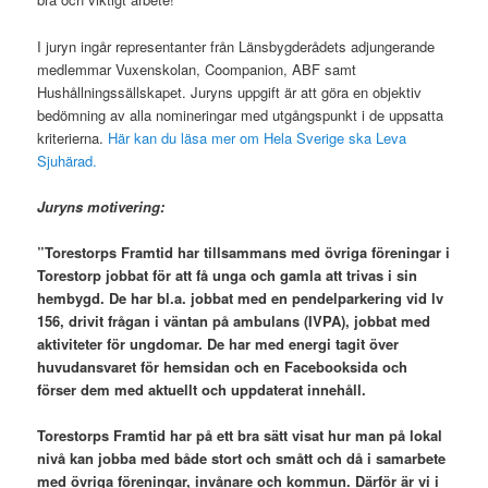
I juryn ingår representanter från Länsbygderådets adjungerande
medlemmar Vuxenskolan, Coompanion, ABF samt
Hushållningssällskapet. Juryns uppgift är att göra en objektiv
bedömning av alla nomineringar med utgångspunkt i de uppsatta
kriterierna.
Här kan du läsa mer om Hela Sverige ska Leva
Sjuhärad.
Juryns motivering:
”Torestorps Framtid har tillsammans med övriga föreningar i
Torestorp jobbat för att få unga och gamla att trivas i sin
hembygd. De har bl.a. jobbat med en pendelparkering vid lv
156, drivit frågan i väntan på ambulans (IVPA), jobbat med
aktiviteter för ungdomar. De har med energi tagit över
huvudansvaret för hemsidan och en Facebooksida och
förser dem med aktuellt och uppdaterat innehåll.
Torestorps Framtid har på ett bra sätt visat hur man på lokal
nivå kan jobba med både stort och smått och då i samarbete
med övriga föreningar, invånare och kommun. Därför är vi i