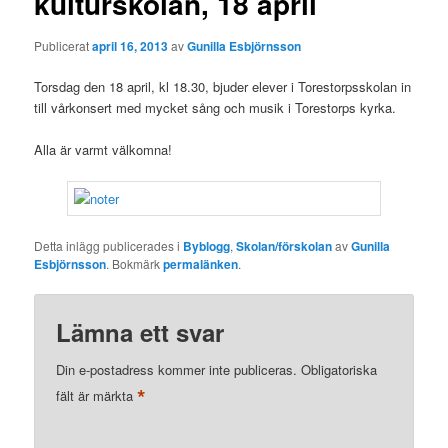
kulturskolan, 18 april
Publicerat
april 16, 2013
av
Gunilla Esbjörnsson
Torsdag den 18 april, kl 18.30, bjuder elever i Torestorpsskolan in
till vårkonsert med mycket sång och musik i Torestorps kyrka.
Alla är varmt välkomna!
Detta inlägg publicerades i
Byblogg
,
Skolan/förskolan
av
Gunilla
Esbjörnsson
. Bokmärk
permalänken
.
Lämna ett svar
Din e-postadress kommer inte publiceras.
Obligatoriska
*
fält är märkta