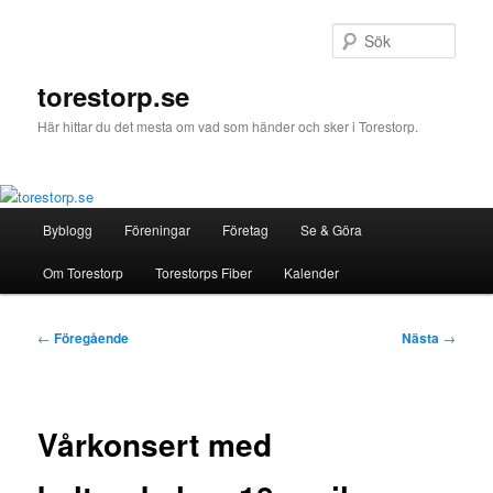
Hoppa
till
Sök
primärt
innehåll
torestorp.se
Här hittar du det mesta om vad som händer och sker i Torestorp.
Huvudmeny
Byblogg
Föreningar
Företag
Se & Göra
Om Torestorp
Torestorps Fiber
Kalender
Inläggsnavigering
←
Föregående
Nästa
→
Vårkonsert med