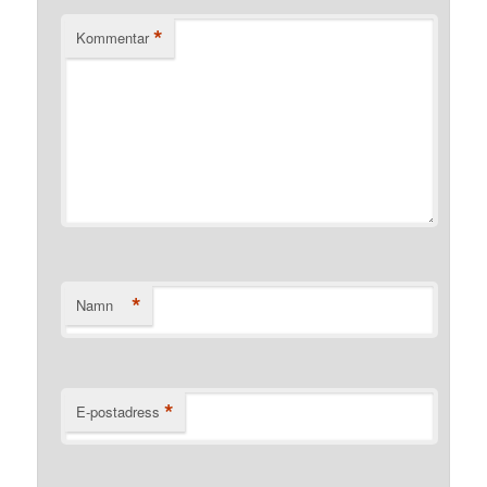
*
Kommentar
*
Namn
*
E-postadress