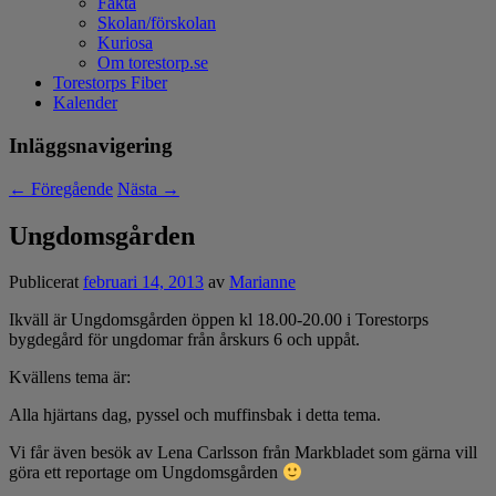
Fakta
Skolan/förskolan
Kuriosa
Om torestorp.se
Torestorps Fiber
Kalender
Inläggsnavigering
←
Föregående
Nästa
→
Ungdomsgården
Publicerat
februari 14, 2013
av
Marianne
Ikväll är Ungdomsgården öppen kl 18.00-20.00 i Torestorps
bygdegård för ungdomar från årskurs 6 och uppåt.
Kvällens tema är:
Alla hjärtans dag, pyssel och muffinsbak i detta tema.
Vi får även besök av Lena Carlsson från Markbladet som gärna vill
göra ett reportage om Ungdomsgården