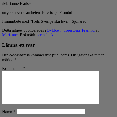
/Marianne Karlsson
ungdomsverksamheten Torestorps Framtid
I samarbete med ”Hela Sverige ska leva – Sjuhärad”
Detta inlägg publicerades i
Byblogg
,
Torestorps Framtid
av
Marianne
. Bokmärk
permalänken
.
Lämna ett svar
Din e-postadress kommer inte publiceras.
Obligatoriska fält är
märkta
*
Kommentar
*
Namn
*