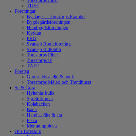
Torestorps Fiber
TUFF
Föreningar
Byalaget – Torestorps Framtid
Bygdegårdsföreningen
Hembygdsföreningen
Kyrkan
PRO
Svansjö Bouleförening
Svansjö Ridklubb
Torestorps Fiber
Torestorps IF
TÄFF
Företag
Gumselids ateljé & butik
Torestorps Måleri och Trendhuset
Se & Göra
Hyltenäs kulle
Sju Strömmar
Kolabacken
Bada
Handla, fika & äta
Fiska
Mer att uppleva
Om Torestorp