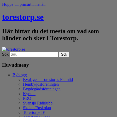
Hoppa till primärt innehåll
torestorp.se
Här hittar du det mesta om vad som
händer och sker i Torestorp.
Sök
Huvudmeny
Byblogg
Byalaget – Torestorps Framtid
Hembygdsföreningen
Bygdegårdsföreningen
Kyrkan
PRO
Svansjö Ridklubb
Skolan/förskolan
Torestorps IF