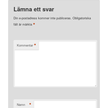
Lämna ett svar
Din e-postadress kommer inte publiceras.
Obligatoriska
*
fält är märkta
*
Kommentar
*
Namn