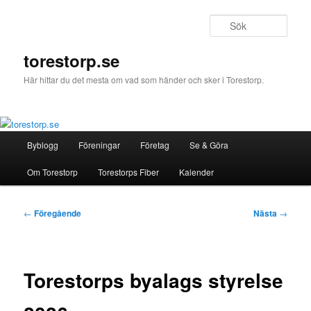
Hoppa
till
Sök
primärt
innehåll
torestorp.se
Här hittar du det mesta om vad som händer och sker i Torestorp.
Huvudmeny
Byblogg
Föreningar
Företag
Se & Göra
Om Torestorp
Torestorps Fiber
Kalender
Inläggsnavigering
←
Föregående
Nästa
→
Torestorps byalags styrelse