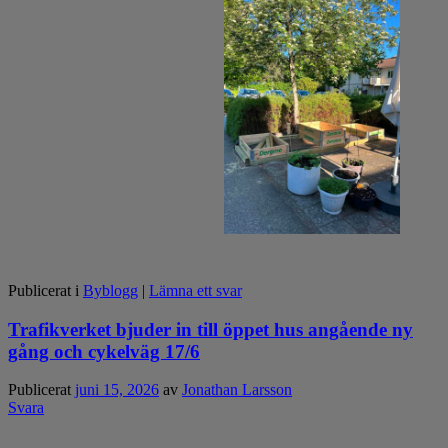
Publicerat i
Byblogg
|
Lämna ett svar
Trafikverket bjuder in till öppet hus angående ny
gång och cykelväg 17/6
Publicerat
juni 15, 2026
av
Jonathan Larsson
Svara