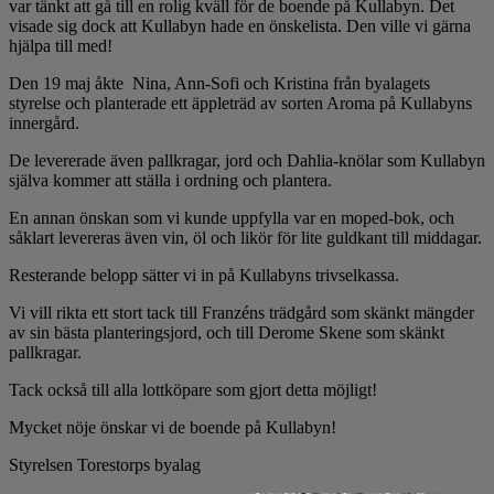
var tänkt att gå till en rolig kväll för de boende på Kullabyn. Det
visade sig dock att Kullabyn hade en önskelista. Den ville vi gärna
hjälpa till med!
Den 19 maj åkte Nina, Ann-Sofi och Kristina från byalagets
styrelse och planterade ett äppleträd av sorten Aroma på Kullabyns
innergård.
De levererade även pallkragar, jord och Dahlia-knölar som Kullabyn
själva kommer att ställa i ordning och plantera.
En annan önskan som vi kunde uppfylla var en moped-bok, och
såklart levereras även vin, öl och likör för lite guldkant till middagar.
Resterande belopp sätter vi in på Kullabyns trivselkassa.
Vi vill rikta ett stort tack till Franzéns trädgård som skänkt mängder
av sin bästa planteringsjord, och till Derome Skene som skänkt
pallkragar.
Tack också till alla lottköpare som gjort detta möjligt!
Mycket nöje önskar vi de boende på Kullabyn!
Styrelsen Torestorps byalag