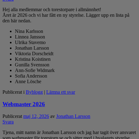
Hej alla medlemmar och torestorpare i allmännhet!
Året är 2026 och vi har fått en ny styrelse. Lägger upp en lista på
den här nedan.
Nina Karlsson
Linnea Jansson
Ulrika Stavemo
Jonathan Larsson
Viktoria Dorscheidt
Kristina Koistinen
Gunilla Svensson
Ann-Sofie Widmark
Sofia Andersson
Anne Lösche
Publicerat i
Byblogg
|
Lämna ett svar
Webmaster 2026
Publicerat
maj 12, 2026
av
Jonathan Larsson
Svara
Tjena, mitt namn är Jonathan Larsson och jag har tagit över ansvaret
som webmaster för torestorp.se och sitter med i byalagets styrelse.