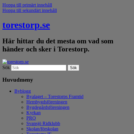
Hoppa till primärt innehåll
Hoppa till sekundärt innehåll
torestorp.se
Här hittar du det mesta om vad som
händer och sker i Torestorp.
Sök
Huvudmeny
Byblogg
Byalaget – Torestorps Framtid
Hembygdsföreningen
Bygdegårdsföreningen
Kyrkan
PRO
Svansjö Ridklubb
Skolan/förskolan