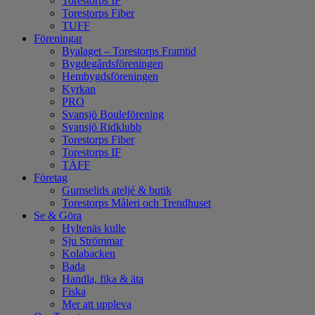
Torestorps IF
Torestorps Fiber
TUFF
Föreningar
Byalaget – Torestorps Framtid
Bygdegårdsföreningen
Hembygdsföreningen
Kyrkan
PRO
Svansjö Bouleförening
Svansjö Ridklubb
Torestorps Fiber
Torestorps IF
TÄFF
Företag
Gumselids ateljé & butik
Torestorps Måleri och Trendhuset
Se & Göra
Hyltenäs kulle
Sju Strömmar
Kolabacken
Bada
Handla, fika & äta
Fiska
Mer att uppleva