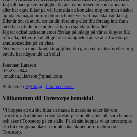
Jag vill bara ge en möjlighet till alla de intressenter som omnämns
eller har egna flikar på vår hemsida att kontakta mig om man önskar
uppdatera någon information och inte vet vart man ska vända sig.
Eller är det så att du ser att din förening eller ditt företag inte finns
med här och du önskar det så kan vi självklart lösa det!
Jag tar också tacksamt emot förslag på inlägg på vår se & göra flik
från alla, det vore kul att ge folk möjligheten att se alla Torestorps
smultronställen på en plats.
Nedan ser ni mina kontaktuppgifter, dra gärna ett mail/sms eller ring
om du har någon idé att bolla!
Jonathan Larsson
0762312844
jonathan.jl.larsson@gmail.com
Publicerat i
Byblogg
|
Lämna ett svar
Välkommen till Torestorps hemsida!
Vi hoppas att du ska hitta en massa intressanta saker här om
Torestorp. Ambitionen med torestorp.se är att samla allt som händer
och sker i Torestorp på ett ställe. På så sätt hoppas vi att torestorp.se
ska bli den givna platsen för att söka aktuell information om
Torestorp.