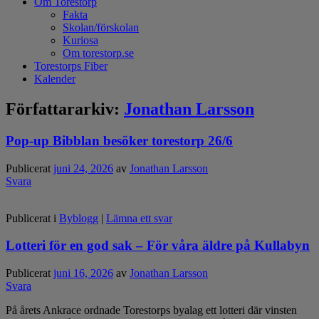
Om Torestorp
Fakta
Skolan/förskolan
Kuriosa
Om torestorp.se
Torestorps Fiber
Kalender
Författararkiv:
Jonathan Larsson
Pop-up Bibblan besöker torestorp 26/6
Publicerat
juni 24, 2026
av
Jonathan Larsson
Svara
Publicerat i
Byblogg
|
Lämna ett svar
Lotteri för en god sak – För våra äldre på Kullabyn
Publicerat
juni 16, 2026
av
Jonathan Larsson
Svara
På årets Ankrace ordnade Torestorps byalag ett lotteri där vinsten