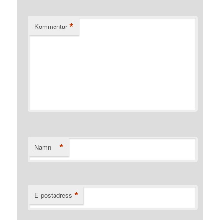
*
Kommentar
*
Namn
*
E-postadress