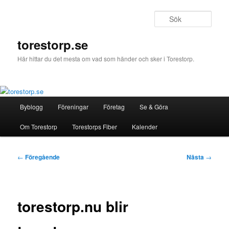
Hoppa
till
Sök
primärt
innehåll
torestorp.se
Här hittar du det mesta om vad som händer och sker i Torestorp.
Huvudmeny
Byblogg
Föreningar
Företag
Se & Göra
Om Torestorp
Torestorps Fiber
Kalender
Inläggsnavigering
←
Föregående
Nästa
→
torestorp.nu blir