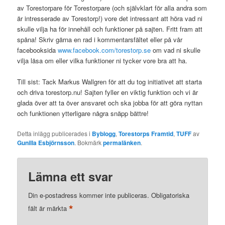
av Torestorpare för Torestorpare (och självklart för alla andra som
är intresserade av Torestorp!) vore det intressant att höra vad ni
skulle vilja ha för innehåll och funktioner på sajten. Fritt fram att
spåna! Skriv gärna en rad i kommentarsfältet eller på vår
facebooksida
www.facebook.com/torestorp.se
om vad ni skulle
vilja läsa om eller vilka funktioner ni tycker vore bra att ha.
Till sist: Tack Markus Wallgren för att du tog initiativet att starta
och driva torestorp.nu! Sajten fyller en viktig funktion och vi är
glada över att ta över ansvaret och ska jobba för att göra nyttan
och funktionen ytterligare några snäpp bättre!
Detta inlägg publicerades i
Byblogg
,
Torestorps Framtid
,
TUFF
av
Gunilla Esbjörnsson
. Bokmärk
permalänken
.
Lämna ett svar
Din e-postadress kommer inte publiceras.
Obligatoriska
*
fält är märkta