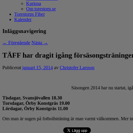
Kuriosa
Om torestorp.se
Torestorps Fiber
Kalender
Inläggsnavigering
←
Föregående
Nästa
→
TÄFF har dragit igång försäsongsträninge
Publicerat
januari 15, 2014
av
Christofer Larsson
Säsongen 2014 har nu startat, ig
Tisdagar, Svansjövallen 18.30
Torsdagar, Örby Konstgräs 19.00
Lördagar, Örby Konstgräs 11.00
Om man är sugen på fotbollsträning är man varmt välkommen. Mer inf