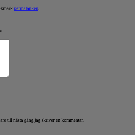
okmärk
permalänken
.
*
re till nästa gång jag skriver en kommentar.