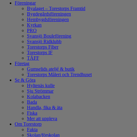
Föreningar
Byalaget – Torestorps Framtid
Bygdegårdsföreningen
Hembygdsföreningen
Kyrkan
PRO
Svansjö Bouleförening
Svansjö Ridklubb
Torestorps Fiber
Torestorps IF
TÄFF
Företag
Gumselids ateljé & butik
Torestorps Måleri och Trendhuset
Se & Göra
Hyltenäs kulle
Sju Strömmar
Kolabacken
Bada
Handla, fika & äta
Fiska
Mer att uppleva
Om Torestorp
Fakta
Skolan/förskolan