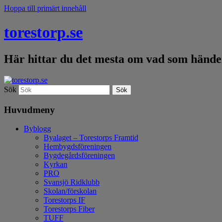
Hoppa till primärt innehåll
torestorp.se
Här hittar du det mesta om vad som händer
Sök
Huvudmeny
Byblogg
Byalaget – Torestorps Framtid
Hembygdsföreningen
Bygdegårdsföreningen
Kyrkan
PRO
Svansjö Ridklubb
Skolan/förskolan
Torestorps IF
Torestorps Fiber
TUFF