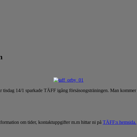
n
år tisdag 14/1 sparkade TÄFF igång försäsongsträningen. Man kommer t
ormation om tider, kontaktuppgifter m.m hittar ni på
TÄFF:s hemsida.