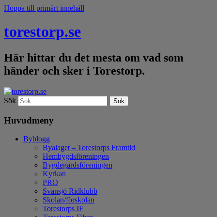
Hoppa till primärt innehåll
torestorp.se
Här hittar du det mesta om vad som
händer och sker i Torestorp.
Sök
Huvudmeny
Byblogg
Byalaget – Torestorps Framtid
Hembygdsföreningen
Bygdegårdsföreningen
Kyrkan
PRO
Svansjö Ridklubb
Skolan/förskolan
Torestorps IF