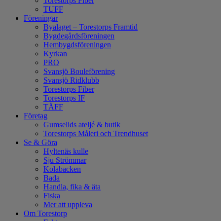
Torestorps Fiber
TUFF
Föreningar
Byalaget – Torestorps Framtid
Bygdegårdsföreningen
Hembygdsföreningen
Kyrkan
PRO
Svansjö Bouleförening
Svansjö Ridklubb
Torestorps Fiber
Torestorps IF
TÄFF
Företag
Gumselids ateljé & butik
Torestorps Måleri och Trendhuset
Se & Göra
Hyltenäs kulle
Sju Strömmar
Kolabacken
Bada
Handla, fika & äta
Fiska
Mer att uppleva
Om Torestorp