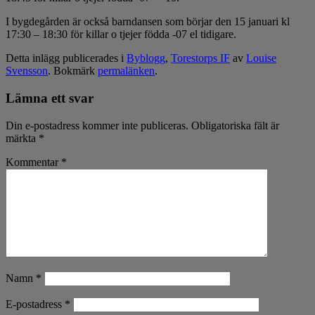
I bygdegården är också barndansen som börjar den 15 januari kl
17:30 – 18:30 för killar o tjejer födda -07 el tidigare.
Detta inlägg publicerades i
Byblogg
,
Torestorps IF
av
Louise
Svensson
. Bokmärk
permalänken
.
Lämna ett svar
Din e-postadress kommer inte publiceras.
Obligatoriska fält är
märkta
*
Kommentar
*
Namn
*
E-postadress
*