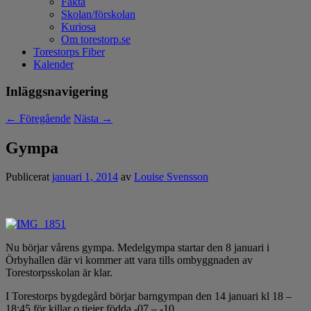
Fakta
Skolan/förskolan
Kuriosa
Om torestorp.se
Torestorps Fiber
Kalender
Inläggsnavigering
←
Föregående
Nästa
→
Gympa
Publicerat
januari 1, 2014
av
Louise Svensson
Nu börjar vårens gympa. Medelgympa startar den 8 januari i
Örbyhallen där vi kommer att vara tills ombyggnaden av
Torestorpsskolan är klar.
I Torestorps bygdegård börjar barngympan den 14 januari kl 18 –
18:45 för killar o tjejer födda -07 – -10.