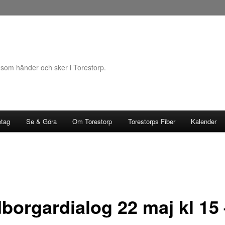
 som händer och sker i Torestorp.
etag
Se & Göra
Om Torestorp
Torestorps Fiber
Kalender
borgardialog 22 maj kl 15 