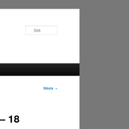
Sök
Nästa
→
– 18