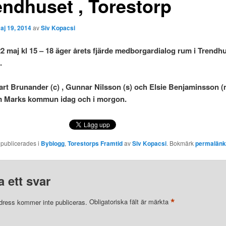
endhuset , Torestorp
aj 19, 2014
av
Siv Kopacsi
2 maj kl 15 – 18 äger årets fjärde medborgardialog rum i Trendhu
.
rt Brunander (c) , Gunnar Nilsson (s) och Elsie Benjaminsson (m
m Marks kommun idag och i morgon.
 publicerades i
Byblogg
,
Torestorps Framtid
av
Siv Kopacsi
. Bokmärk
permalän
 ett svar
*
dress kommer inte publiceras.
Obligatoriska fält är märkta