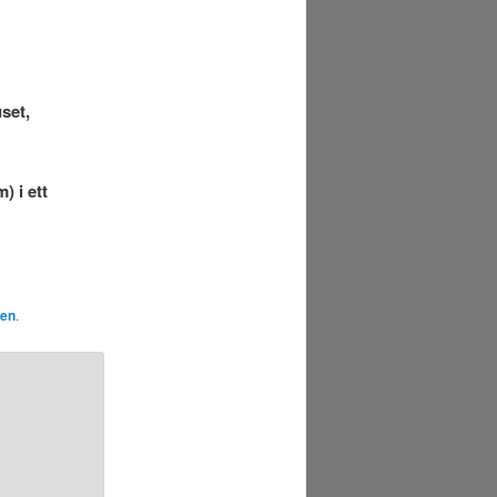
set,
) i ett
ken
.