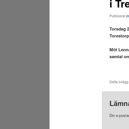
i Tr
Publicerat
m
Torsdag 2
Torestorp
Möt Lenna
samtal o
Detta inlägg
Lämna
Din e-posta