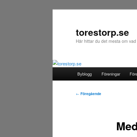
Hoppa
till
primärt
torestorp.se
innehåll
Här hittar du det mesta om vad
Huvudmeny
Byblogg
Föreningar
För
Inläggsnavigering
←
Föregående
Med