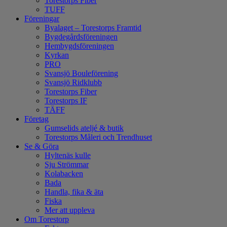
Torestorps Fiber
TUFF
Föreningar
Byalaget – Torestorps Framtid
Bygdegårdsföreningen
Hembygdsföreningen
Kyrkan
PRO
Svansjö Bouleförening
Svansjö Ridklubb
Torestorps Fiber
Torestorps IF
TÄFF
Företag
Gumselids ateljé & butik
Torestorps Måleri och Trendhuset
Se & Göra
Hyltenäs kulle
Sju Strömmar
Kolabacken
Bada
Handla, fika & äta
Fiska
Mer att uppleva
Om Torestorp