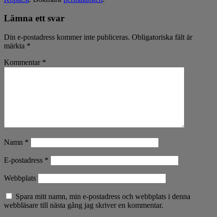
Lämna ett svar
Din e-postadress kommer inte publiceras.
Obligatoriska fält är
märkta
*
Kommentar
*
Namn
*
E-postadress
*
Webbplats
Spara mitt namn, min e-postadress och webbplats i denna
webbläsare till nästa gång jag skriver en kommentar.