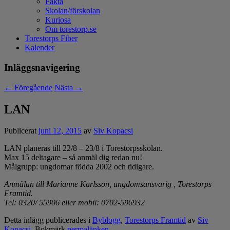
Fakta
Skolan/förskolan
Kuriosa
Om torestorp.se
Torestorps Fiber
Kalender
Inläggsnavigering
←
Föregående
Nästa
→
LAN
Publicerat
juni 12, 2015
av
Siv Kopacsi
LAN planeras till 22/8 – 23/8 i Torestorpsskolan.
Max 15 deltagare – så anmäl dig redan nu!
Målgrupp: ungdomar födda 2002 och tidigare.
Anmälan till Marianne Karlsson, ungdomsansvarig , Torestorps
Framtid.
Tel: 0320/ 55906 eller mobil: 0702-596932
Detta inlägg publicerades i
Byblogg
,
Torestorps Framtid
av
Siv
Kopacsi
. Bokmärk
permalänken
.