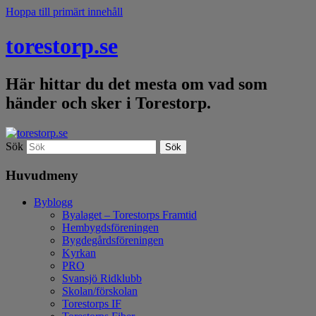
Hoppa till primärt innehåll
torestorp.se
Här hittar du det mesta om vad som
händer och sker i Torestorp.
Sök
Huvudmeny
Byblogg
Byalaget – Torestorps Framtid
Hembygdsföreningen
Bygdegårdsföreningen
Kyrkan
PRO
Svansjö Ridklubb
Skolan/förskolan
Torestorps IF