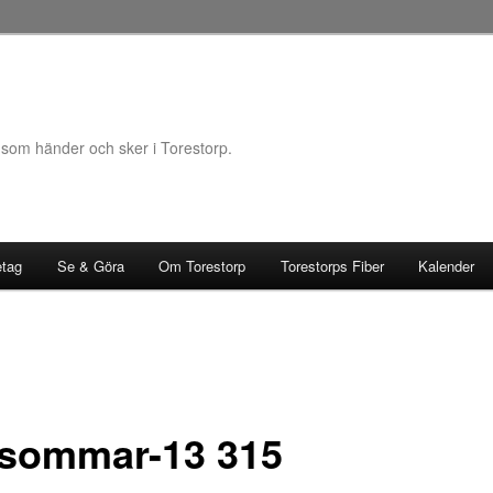
 som händer och sker i Torestorp.
etag
Se & Göra
Om Torestorp
Torestorps Fiber
Kalender
-sommar-13 315