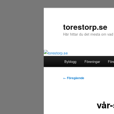
Hoppa
till
primärt
torestorp.se
innehåll
Här hittar du det mesta om vad
Huvudmeny
Byblogg
Föreningar
För
Bildnavigering
← Föregående
vår