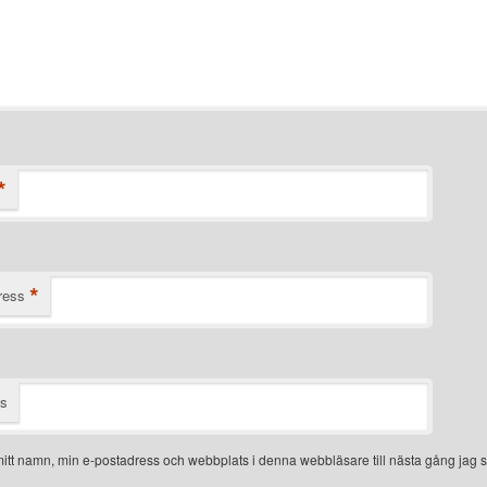
*
*
ress
ts
itt namn, min e-postadress och webbplats i denna webbläsare till nästa gång jag s