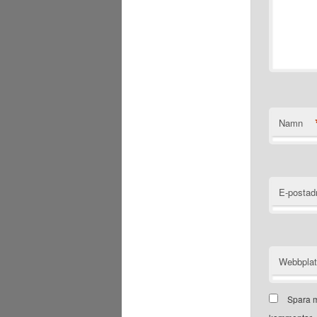
Namn
E-postad
Webbpla
Spara m