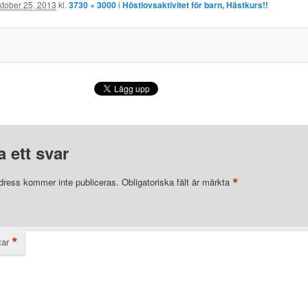
ktober 25, 2013
kl.
3730 × 3000
i
Höstlovsaktivitet för barn, Hästkurs!!
 ett svar
*
dress kommer inte publiceras.
Obligatoriska fält är märkta
*
ar