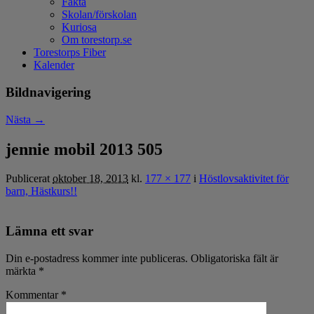
Fakta
Skolan/förskolan
Kuriosa
Om torestorp.se
Torestorps Fiber
Kalender
Bildnavigering
Nästa →
jennie mobil 2013 505
Publicerat
oktober 18, 2013
kl.
177 × 177
i
Höstlovsaktivitet för
barn, Hästkurs!!
Lämna ett svar
Din e-postadress kommer inte publiceras.
Obligatoriska fält är
märkta
*
Kommentar
*