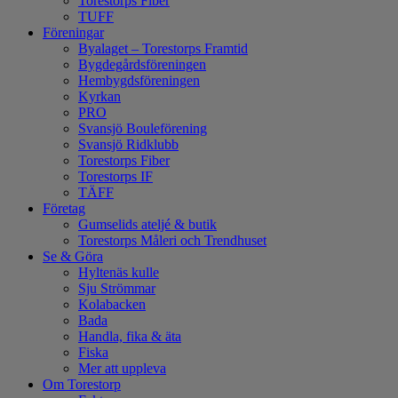
Torestorps Fiber
TUFF
Föreningar
Byalaget – Torestorps Framtid
Bygdegårdsföreningen
Hembygdsföreningen
Kyrkan
PRO
Svansjö Bouleförening
Svansjö Ridklubb
Torestorps Fiber
Torestorps IF
TÄFF
Företag
Gumselids ateljé & butik
Torestorps Måleri och Trendhuset
Se & Göra
Hyltenäs kulle
Sju Strömmar
Kolabacken
Bada
Handla, fika & äta
Fiska
Mer att uppleva
Om Torestorp