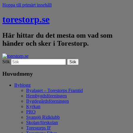
Hoppa till primärt innehåll
torestorp.se
Här hittar du det mesta om vad som
händer och sker i Torestorp.
Sök
Huvudmeny
Byblogg
Byalaget – Torestorps Framtid
Hembygdsföreningen
Bygdegårdsföreningen
Kyrkan
PRO
Svansjö Ridklubb
Skolan/förskolan
Torestorps IF