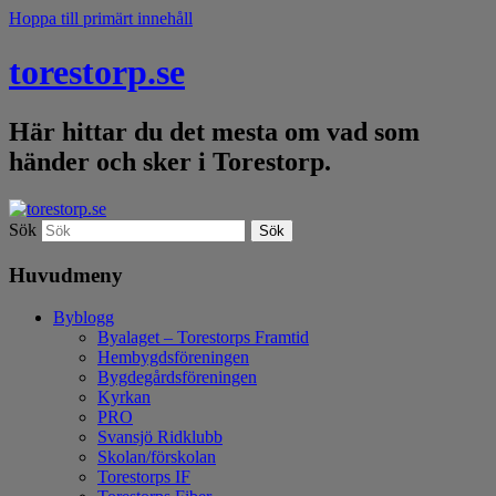
Hoppa till primärt innehåll
torestorp.se
Här hittar du det mesta om vad som
händer och sker i Torestorp.
Sök
Huvudmeny
Byblogg
Byalaget – Torestorps Framtid
Hembygdsföreningen
Bygdegårdsföreningen
Kyrkan
PRO
Svansjö Ridklubb
Skolan/förskolan
Torestorps IF