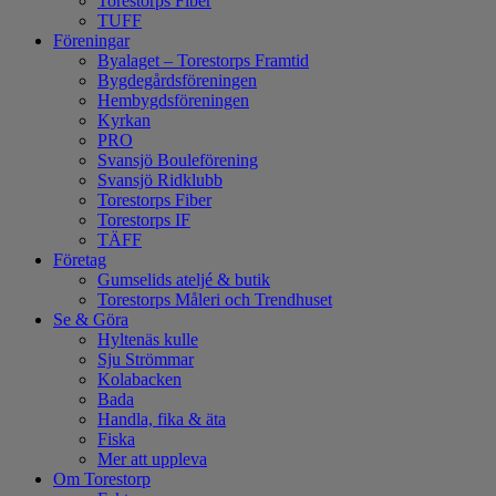
Torestorps Fiber
TUFF
Föreningar
Byalaget – Torestorps Framtid
Bygdegårdsföreningen
Hembygdsföreningen
Kyrkan
PRO
Svansjö Bouleförening
Svansjö Ridklubb
Torestorps Fiber
Torestorps IF
TÄFF
Företag
Gumselids ateljé & butik
Torestorps Måleri och Trendhuset
Se & Göra
Hyltenäs kulle
Sju Strömmar
Kolabacken
Bada
Handla, fika & äta
Fiska
Mer att uppleva
Om Torestorp