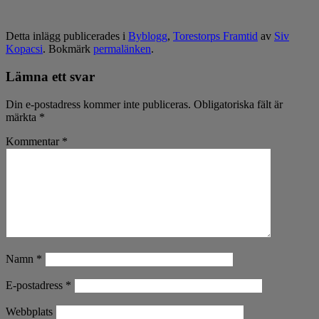
Detta inlägg publicerades i
Byblogg
,
Torestorps Framtid
av
Siv
Kopacsi
. Bokmärk
permalänken
.
Lämna ett svar
Din e-postadress kommer inte publiceras.
Obligatoriska fält är
märkta
*
Kommentar
*
Namn
*
E-postadress
*
Webbplats