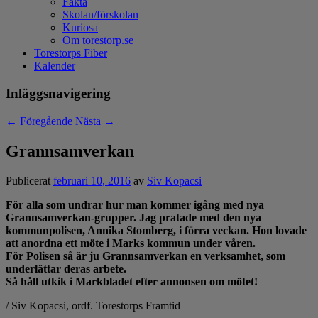
Fakta
Skolan/förskolan
Kuriosa
Om torestorp.se
Torestorps Fiber
Kalender
Inläggsnavigering
←
Föregående
Nästa
→
Grannsamverkan
Publicerat
februari 10, 2016
av
Siv Kopacsi
För alla som undrar hur man kommer igång med nya
Grannsamverkan-grupper. Jag pratade med den nya
kommunpolisen, Annika Stomberg, i förra veckan. Hon lovade
att anordna ett möte i Marks kommun under våren.
För Polisen så är ju Grannsamverkan en verksamhet, som
underlättar deras arbete.
Så håll utkik i Markbladet efter annonsen om mötet!
/ Siv Kopacsi, ordf. Torestorps Framtid