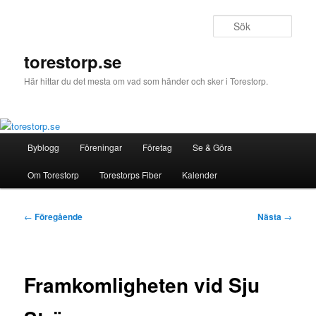
Hoppa
till
Sök
primärt
innehåll
torestorp.se
Här hittar du det mesta om vad som händer och sker i Torestorp.
Huvudmeny
Byblogg
Föreningar
Företag
Se & Göra
Om Torestorp
Torestorps Fiber
Kalender
Inläggsnavigering
←
Föregående
Nästa
→
Framkomligheten vid Sju