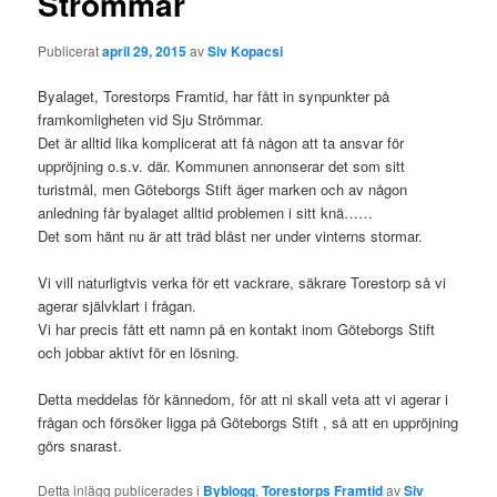
Strömmar
Publicerat
april 29, 2015
av
Siv Kopacsi
Byalaget, Torestorps Framtid, har fått in synpunkter på
framkomligheten vid Sju Strömmar.
Det är alltid lika komplicerat att få någon att ta ansvar för
uppröjning o.s.v. där. Kommunen annonserar det som sitt
turistmål, men Göteborgs Stift äger marken och av någon
anledning får byalaget alltid problemen i sitt knä……
Det som hänt nu är att träd blåst ner under vinterns stormar.
Vi vill naturligtvis verka för ett vackrare, säkrare Torestorp så vi
agerar självklart i frågan.
Vi har precis fått ett namn på en kontakt inom Göteborgs Stift
och jobbar aktivt för en lösning.
Detta meddelas för kännedom, för att ni skall veta att vi agerar i
frågan och försöker ligga på Göteborgs Stift , så att en uppröjning
görs snarast.
Detta inlägg publicerades i
Byblogg
,
Torestorps Framtid
av
Siv