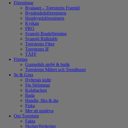
Föreningar
Byalaget – Torestorps Framtid
Bygdegårdsföreningen
Hembygdsföreningen
Kyrkan
PRO
Svansjö Bouleförening
Svansjö Ridklubb
Torestorps Fiber
Torestorps IF
TÄFF
Företag
Gumselids ateljé & butik
Torestorps Måleri och Trendhuset
Se & Göra
Hyltenäs kulle
Sju Strömmar
Kolabacken
Bada
Handla, fika & äta
Fiska
Mer att uppleva
Om Torestorp
Fakta
Skolan/förskolan