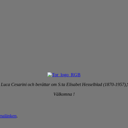
 Luca Cesarini och berättar om S:ta Elisabet Hesselblad (1870-1957),S
Välkomna !
malänken
.