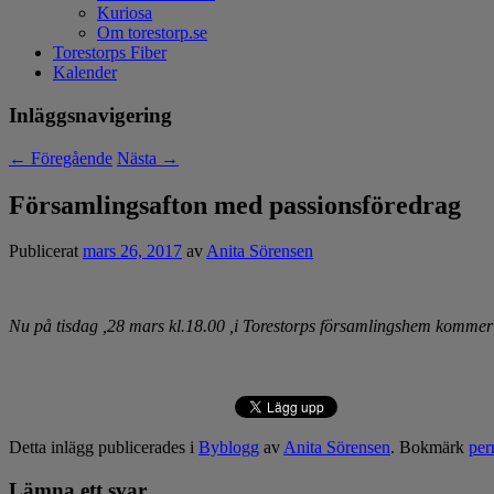
Kuriosa
Om torestorp.se
Torestorps Fiber
Kalender
Inläggsnavigering
←
Föregående
Nästa
→
Församlingsafton med passionsföredrag
Publicerat
mars 26, 2017
av
Anita Sörensen
Nu på tisdag ,28 mars kl.18.00 ,i Torestorps församlingshem kommer
Detta inlägg publicerades i
Byblogg
av
Anita Sörensen
. Bokmärk
per
Lämna ett svar