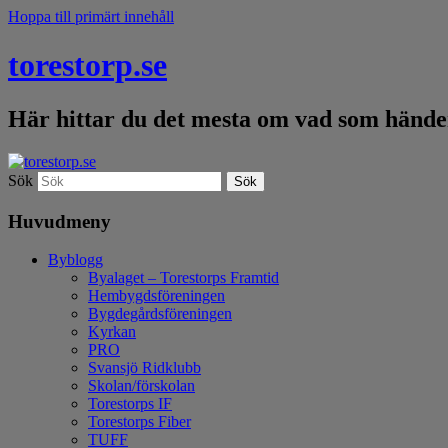
Hoppa till primärt innehåll
torestorp.se
Här hittar du det mesta om vad som händer
Sök
Huvudmeny
Byblogg
Byalaget – Torestorps Framtid
Hembygdsföreningen
Bygdegårdsföreningen
Kyrkan
PRO
Svansjö Ridklubb
Skolan/förskolan
Torestorps IF
Torestorps Fiber
TUFF