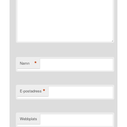
*
Namn
*
E-postadress
Webbplats