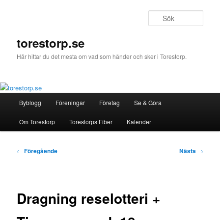
Hoppa
till
Sök
primärt
innehåll
torestorp.se
Här hittar du det mesta om vad som händer och sker i Torestorp.
Huvudmeny
Byblogg
Föreningar
Företag
Se & Göra
Om Torestorp
Torestorps Fiber
Kalender
Inläggsnavigering
←
Föregående
Nästa
→
Dragning reselotteri +