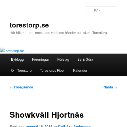
Hoppa
till
Sök
primärt
innehåll
torestorp.se
Här hittar du det mesta om vad som händer och sker i Torestorp.
Huvudmeny
Byblogg
Föreningar
Företag
Se & Göra
Om Torestorp
Torestorps Fiber
Kalender
Inläggsnavigering
←
Föregående
Nästa
→
Showkväll Hjortnäs
Publicerat
augusti 16, 2015
av
Kjell-Åke Andersson