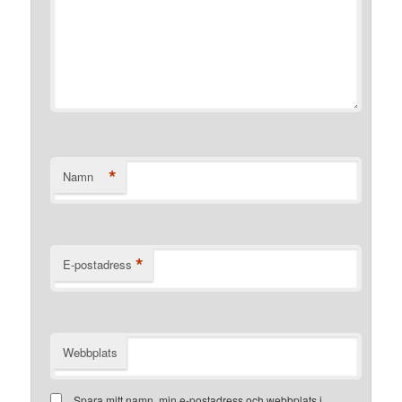
*
Namn
*
E-postadress
Webbplats
Spara mitt namn, min e-postadress och webbplats i