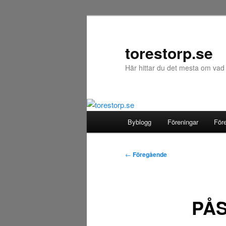
Hoppa
till
primärt
torestorp.se
innehåll
Här hittar du det mesta om vad
Huvudmeny
Byblogg
Föreningar
För
Inläggsnavigering
←
Föregående
PÅ