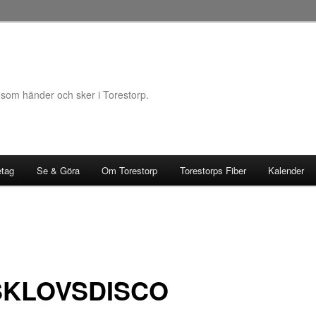
 som händer och sker i Torestorp.
etag
Se & Göra
Om Torestorp
Torestorps Fiber
Kalender
SKLOVSDISCO