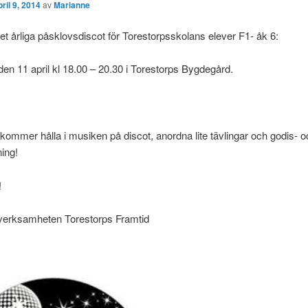
pril 9, 2014
av
Marianne
et årliga påsklovsdiscot för Torestorpsskolans elever F1- åk 6:
en 11 april kl 18.00 – 20.30 i Torestorps Bygdegård.
kommer hålla i musiken på discot, anordna lite tävlingar och godis- o
ning!
!
rksamheten Torestorps Framtid