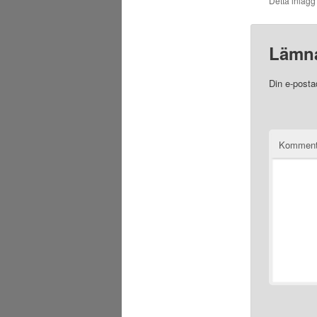
Detta inlägg
Lämna
Din e-posta
Komment