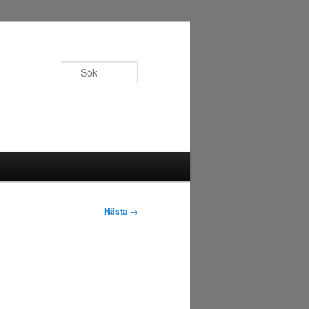
Sök
Nästa
→