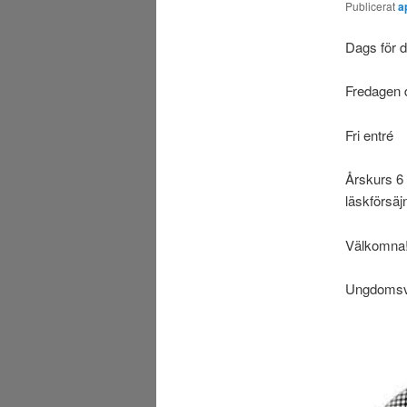
Publicerat
a
Dags för d
Fredagen d
Fri entré
Årskurs 6 
läskförsäj
Välkomna
Ungdomsve