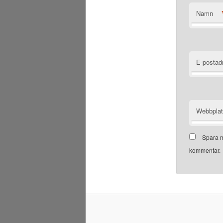
Namn
E-postad
Webbpla
Spara m
kommentar.