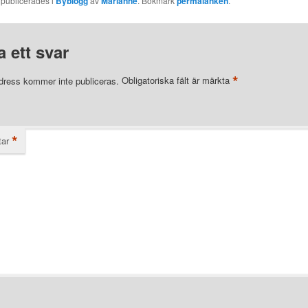
 publicerades i
Byblogg
av
Marianne
. Bokmärk
permalänken
.
 ett svar
*
dress kommer inte publiceras.
Obligatoriska fält är märkta
*
ar