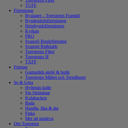
Torestorps Fiber
TUFF
Föreningar
Byalaget – Torestorps Framtid
Bygdegårdsföreningen
Hembygdsföreningen
Kyrkan
PRO
Svansjö Bouleförening
Svansjö Ridklubb
Torestorps Fiber
Torestorps IF
TÄFF
Företag
Gumselids ateljé & butik
Torestorps Måleri och Trendhuset
Se & Göra
Hyltenäs kulle
Sju Strömmar
Kolabacken
Bada
Handla, fika & äta
Fiska
Mer att uppleva
Om Torestorp