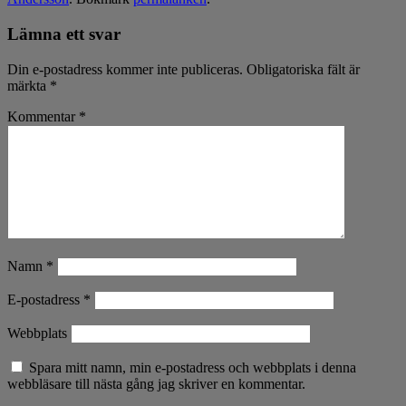
Lämna ett svar
Din e-postadress kommer inte publiceras.
Obligatoriska fält är
märkta
*
Kommentar
*
Namn
*
E-postadress
*
Webbplats
Spara mitt namn, min e-postadress och webbplats i denna
webbläsare till nästa gång jag skriver en kommentar.