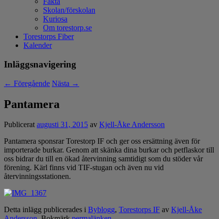
Fakta
Skolan/förskolan
Kuriosa
Om torestorp.se
Torestorps Fiber
Kalender
Inläggsnavigering
←
Föregående
Nästa
→
Pantamera
Publicerat
augusti 31, 2015
av
Kjell-Åke Andersson
Pantamera sponsrar Torestorp IF och ger oss ersättning även för
importerade burkar. Genom att skänka dina burkar och petflaskor till
oss bidrar du till en ökad återvinning samtidigt som du stöder vår
förening. Kärl finns vid TIF-stugan och även nu vid
återvinningsstationen.
Detta inlägg publicerades i
Byblogg
,
Torestorps IF
av
Kjell-Åke
Andersson
. Bokmärk
permalänken
.