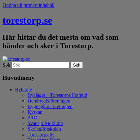
Hoppa till primärt innehåll
torestorp.se
Här hittar du det mesta om vad som
händer och sker i Torestorp.
Sök
Huvudmeny
Byblogg
Byalaget – Torestorps Framtid
Hembygdsföreningen
Bygdegårdsföreningen
Kyrkan
PRO
Svansjö Ridklubb
Skolan/förskolan
Torestorps IF