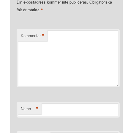
Din e-postadress kommer inte publiceras.
Obligatoriska
*
fält är märkta
*
Kommentar
*
Namn