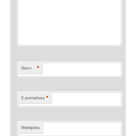
*
Namn
*
E-postadress
Webbplats