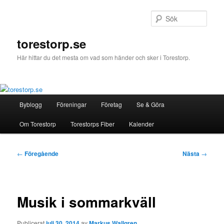
Hoppa
till
Sök
primärt
innehåll
torestorp.se
Här hittar du det mesta om vad som händer och sker i Torestorp.
Huvudmeny
Byblogg
Föreningar
Företag
Se & Göra
Om Torestorp
Torestorps Fiber
Kalender
Inläggsnavigering
←
Föregående
Nästa
→
Musik i sommarkväll
Publicerat
juli 30, 2014
av
Markus Wallgren