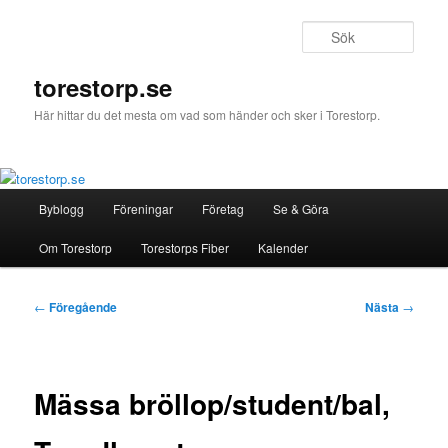
Hoppa
till
Sök
primärt
innehåll
torestorp.se
Här hittar du det mesta om vad som händer och sker i Torestorp.
Huvudmeny
Byblogg
Föreningar
Företag
Se & Göra
Om Torestorp
Torestorps Fiber
Kalender
Inläggsnavigering
←
Föregående
Nästa
→
Mässa bröllop/student/bal,