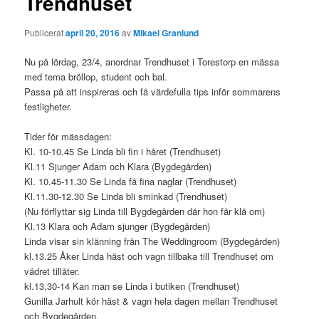
Trendhuset
Publicerat
april 20, 2016
av
Mikael Granlund
Nu på lördag, 23/4, anordnar Trendhuset i Torestorp en mässa
med tema bröllop, student och bal.
Passa på att inspireras och få värdefulla tips inför sommarens
festligheter.
Tider för mässdagen:
Kl. 10-10.45 Se Linda bli fin i håret (Trendhuset)
Kl.11 Sjunger Adam och Klara (Bygdegården)
Kl. 10.45-11.30 Se Linda få fina naglar (Trendhuset)
Kl.11.30-12.30 Se Linda bli sminkad (Trendhuset)
(Nu förflyttar sig Linda till Bygdegården där hon får klä om)
Kl.13 Klara och Adam sjunger (Bygdegården)
Linda visar sin klänning från The Weddingroom (Bygdegården)
kl.13.25 Åker Linda häst och vagn tillbaka till Trendhuset om
vädret tillåter.
kl.13,30-14 Kan man se Linda i butiken (Trendhuset)
Gunilla Jarhult kör häst & vagn hela dagen mellan Trendhuset
och Bygdegården.