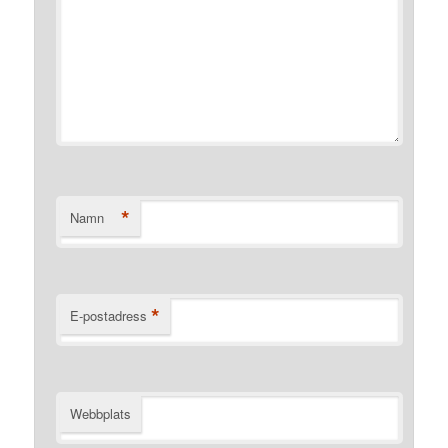
*
Namn
*
E-postadress
Webbplats