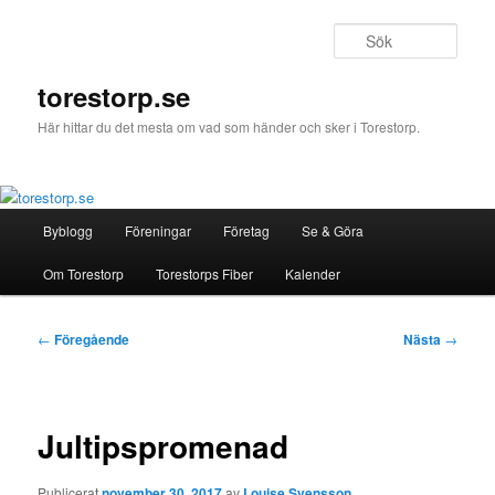
Hoppa
till
Sök
primärt
innehåll
torestorp.se
Här hittar du det mesta om vad som händer och sker i Torestorp.
Huvudmeny
Byblogg
Föreningar
Företag
Se & Göra
Om Torestorp
Torestorps Fiber
Kalender
Inläggsnavigering
←
Föregående
Nästa
→
Jultipspromenad
Publicerat
november 30, 2017
av
Louise Svensson