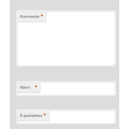
*
Kommentar
*
Namn
*
E-postadress