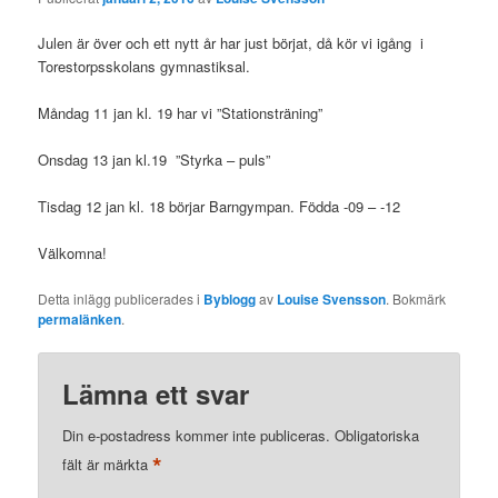
Julen är över och ett nytt år har just börjat, då kör vi igång i
Torestorpsskolans gymnastiksal.
Måndag 11 jan kl. 19 har vi ”Stationsträning”
Onsdag 13 jan kl.19 ”Styrka – puls”
Tisdag 12 jan kl. 18 börjar Barngympan. Födda -09 – -12
Välkomna!
Detta inlägg publicerades i
Byblogg
av
Louise Svensson
. Bokmärk
permalänken
.
Lämna ett svar
Din e-postadress kommer inte publiceras.
Obligatoriska
*
fält är märkta