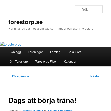
Hoppa
till
Sök
primärt
innehåll
torestorp.se
Här hittar du det mesta om vad som händer och sker i Torestorp.
Huvudmeny
Byblogg
Föreningar
Företag
Se & Göra
Om Torestorp
Torestorps Fiber
Kalender
Inläggsnavigering
←
Föregående
Nästa
→
Dags att börja träna!
Publicerat
januari 2, 2016
av
Louise Svensson