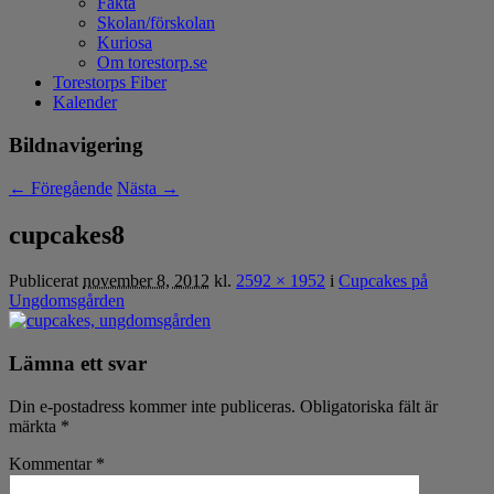
Fakta
Skolan/förskolan
Kuriosa
Om torestorp.se
Torestorps Fiber
Kalender
Bildnavigering
← Föregående
Nästa →
cupcakes8
Publicerat
november 8, 2012
kl.
2592 × 1952
i
Cupcakes på
Ungdomsgården
Lämna ett svar
Din e-postadress kommer inte publiceras.
Obligatoriska fält är
märkta
*
Kommentar
*