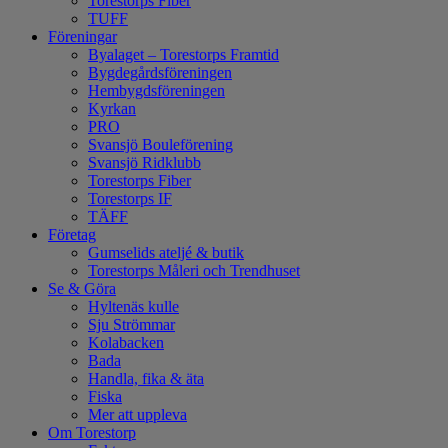
Torestorps Fiber
TUFF
Föreningar
Byalaget – Torestorps Framtid
Bygdegårdsföreningen
Hembygdsföreningen
Kyrkan
PRO
Svansjö Bouleförening
Svansjö Ridklubb
Torestorps Fiber
Torestorps IF
TÄFF
Företag
Gumselids ateljé & butik
Torestorps Måleri och Trendhuset
Se & Göra
Hyltenäs kulle
Sju Strömmar
Kolabacken
Bada
Handla, fika & äta
Fiska
Mer att uppleva
Om Torestorp