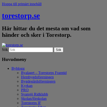
Hoppa till primärt innehåll
torestorp.se
Här hittar du det mesta om vad som
händer och sker i Torestorp.
Sök
Huvudmeny
Byblogg
Byalaget – Torestorps Framtid
Hembygdsföreningen
Bygdegårdsföreningen
Kyrkan
PRO
Svansjö Ridklubb
Skolan/förskolan
Torestorps IF