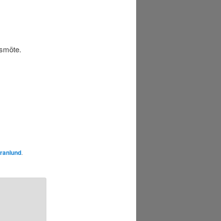
rsmöte.
ranlund
.