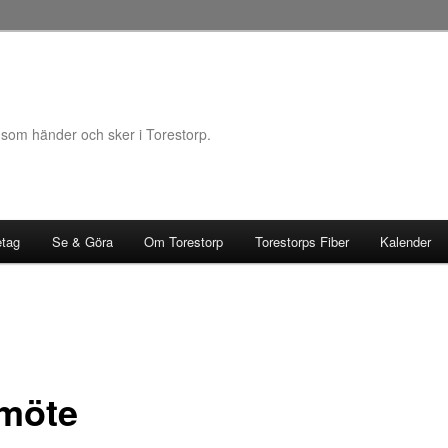
 som händer och sker i Torestorp.
etag
Se & Göra
Om Torestorp
Torestorps Fiber
Kalender
möte