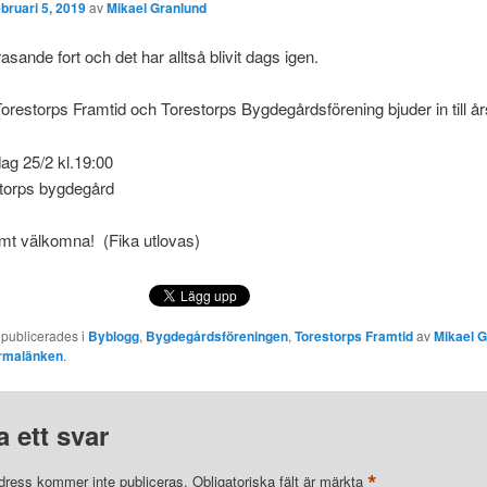
ebruari 5, 2019
av
Mikael Granlund
rasande fort och det har alltså blivit dags igen.
orestorps Framtid och Torestorps Bygdegårdsförening bjuder in till å
ag 25/2 kl.19:00
storps bygdegård
armt välkomna!
(Fika utlovas)
 publicerades i
Byblogg
,
Bygdegårdsföreningen
,
Torestorps Framtid
av
Mikael G
rmalänken
.
 ett svar
*
dress kommer inte publiceras.
Obligatoriska fält är märkta