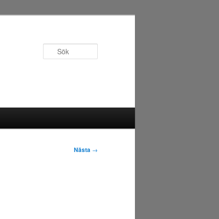
Sök
Nästa
→