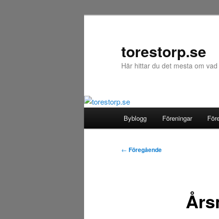
Hoppa
till
primärt
torestorp.se
innehåll
Här hittar du det mesta om vad
Huvudmeny
Byblogg
Föreningar
För
Inläggsnavigering
←
Föregående
Års