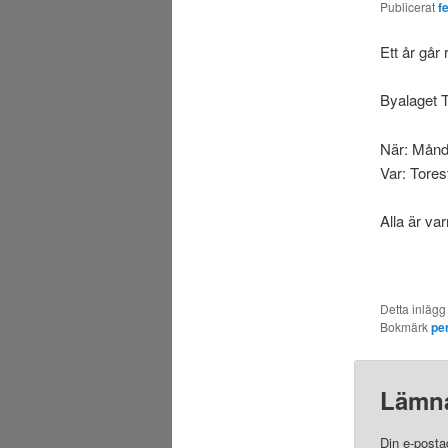
Publicerat
f
Ett år går 
Byalaget T
När: Månd
Var: Tore
Alla är v
Detta inlägg
Bokmärk
pe
Lämna
Din e-posta