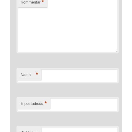
*
Kommentar
*
Namn
*
E-postadress