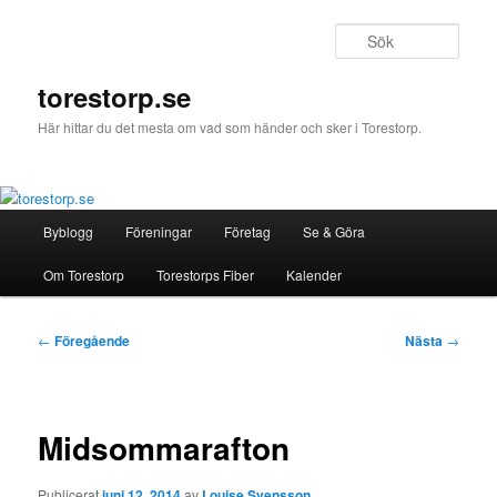
Hoppa
till
Sök
primärt
innehåll
torestorp.se
Här hittar du det mesta om vad som händer och sker i Torestorp.
Huvudmeny
Byblogg
Föreningar
Företag
Se & Göra
Om Torestorp
Torestorps Fiber
Kalender
Inläggsnavigering
←
Föregående
Nästa
→
Midsommarafton
Publicerat
juni 12, 2014
av
Louise Svensson