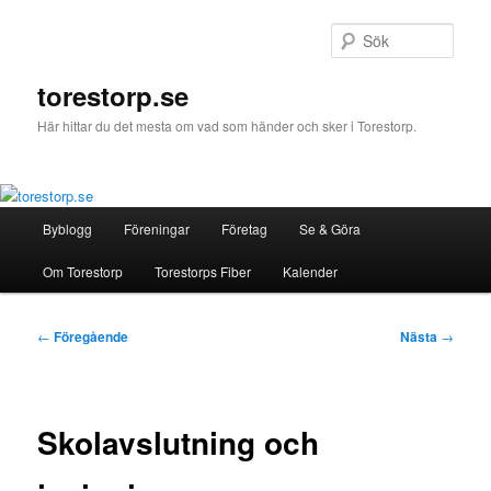
Hoppa
till
Sök
primärt
innehåll
torestorp.se
Här hittar du det mesta om vad som händer och sker i Torestorp.
Huvudmeny
Byblogg
Föreningar
Företag
Se & Göra
Om Torestorp
Torestorps Fiber
Kalender
Inläggsnavigering
←
Föregående
Nästa
→
Skolavslutning och