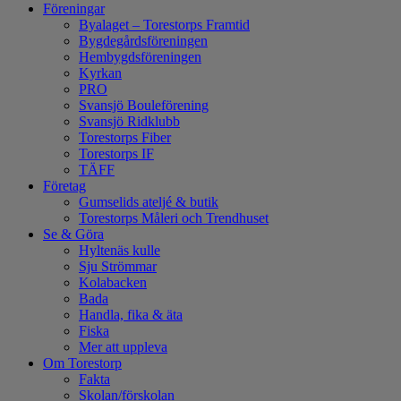
Föreningar
Byalaget – Torestorps Framtid
Bygdegårdsföreningen
Hembygdsföreningen
Kyrkan
PRO
Svansjö Bouleförening
Svansjö Ridklubb
Torestorps Fiber
Torestorps IF
TÄFF
Företag
Gumselids ateljé & butik
Torestorps Måleri och Trendhuset
Se & Göra
Hyltenäs kulle
Sju Strömmar
Kolabacken
Bada
Handla, fika & äta
Fiska
Mer att uppleva
Om Torestorp
Fakta
Skolan/förskolan