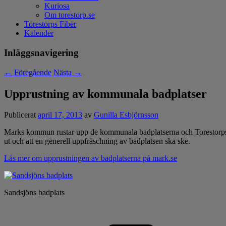
Kuriosa
Om torestorp.se
Torestorps Fiber
Kalender
Inläggsnavigering
←
Föregående
Nästa
→
Upprustning av kommunala badplatser
Publicerat
april 17, 2013
av
Gunilla Esbjörnsson
Marks kommun rustar upp de kommunala badplatserna och Torestorps Fr
ut och att en generell uppfräschning av badplatsen ska ske.
Läs mer om upprustningen av badplatserna på mark.se
Sandsjöns badplats