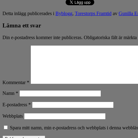
Detta inlägg publicerades i
Byblogg
,
Torestorps Framtid
av
Gunilla E
Lämna ett svar
Din e-postadress kommer inte publiceras.
Obligatoriska fält är märkta
Kommentar
*
Namn
*
E-postadress
*
Webbplats
Spara mitt namn, min e-postadress och webbplats i denna webbläsa