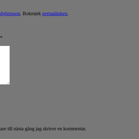
sbjörnsson
. Bokmärk
permalänken
.
*
re till nästa gång jag skriver en kommentar.