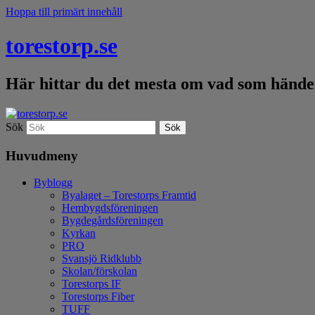
Hoppa till primärt innehåll
torestorp.se
Här hittar du det mesta om vad som händer
Sök
Huvudmeny
Byblogg
Byalaget – Torestorps Framtid
Hembygdsföreningen
Bygdegårdsföreningen
Kyrkan
PRO
Svansjö Ridklubb
Skolan/förskolan
Torestorps IF
Torestorps Fiber
TUFF