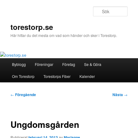
Hoppa
till
Sök
primärt
innehåll
torestorp.se
Här hittar du det mesta om vad som händer och sker i Torestorp.
Huvudmeny
Byblogg
Föreningar
Företag
Se & Göra
Om Torestorp
Torestorps Fiber
Kalender
Inläggsnavigering
←
Föregående
Nästa
→
Ungdomsgården
Publicerat
februari 14, 2013
av
Marianne