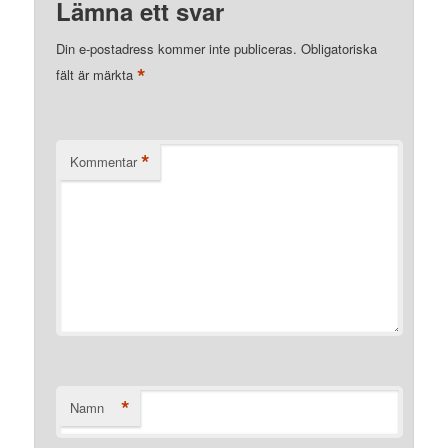
Lämna ett svar
Din e-postadress kommer inte publiceras.
Obligatoriska
*
fält är märkta
*
Kommentar
*
Namn