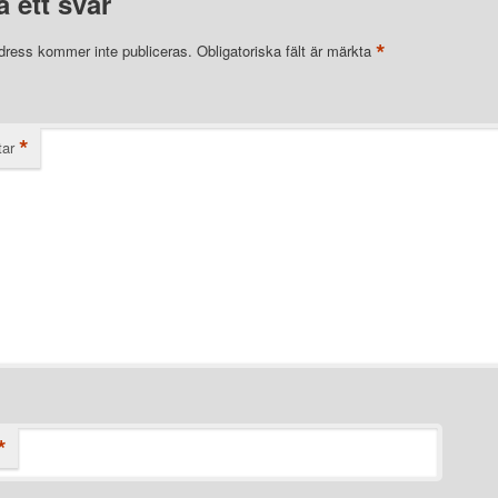
 ett svar
*
dress kommer inte publiceras.
Obligatoriska fält är märkta
*
ar
*