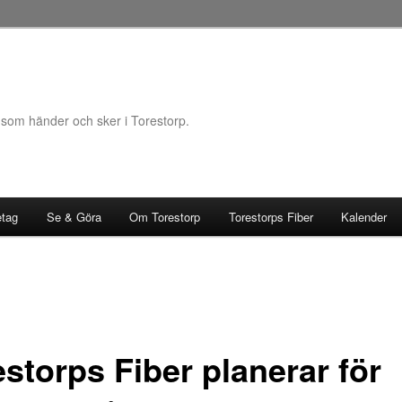
 som händer och sker i Torestorp.
etag
Se & Göra
Om Torestorp
Torestorps Fiber
Kalender
storps Fiber planerar för