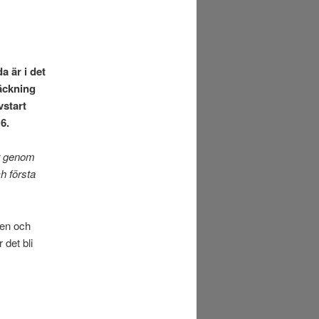
a är i det
räckning
vstart
6.
et genom
h första
sen och
det bli