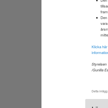
Den 
till
fram
Den 
vara
årsm
mitt
Klicka här
informatio
Styrelsen 
/Gunilla E
Detta inlägg