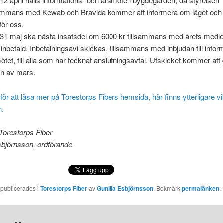
12 april hålls informations- och årsmöte i bygdegården, då styrelsen
sammans med Kewab och Bravida kommer att informera om läget och 
för oss.
31 maj ska nästa insatsdel om 6000 kr tillsammans med årets medl
 inbetald. Inbetalningsavi skickas, tillsammans med inbjudan till infor
ötet, till alla som har tecknat anslutningsavtal. Utskicket kommer att 
en av mars.
 för att läsa mer på Torestorps Fibers hemsida, här finns ytterligare vi
n.
Torestorps Fiber
sbjörnsson, ordförande
 publicerades i
Torestorps Fiber
av
Gunilla Esbjörnsson
. Bokmärk
permalänken
.