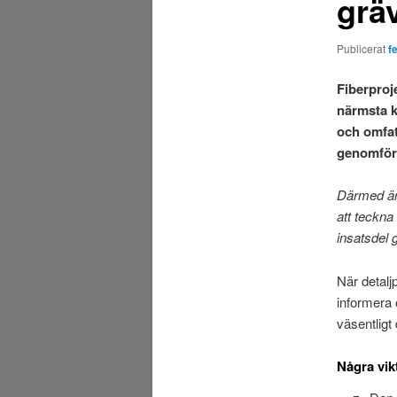
grä
Publicerat
f
Fiberproj
närmsta k
och omfat
genomförs
Därmed är 
att teckna
insatsdel 
När detalj
informera 
väsentligt 
Några vik