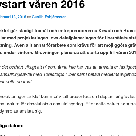
vstart våren 2016
ebruari 13, 2016
av
Gunilla Esbjörnsson
ektet går stadigt framåt och entreprenörererna Kewab och Bravid
lar med projekteringen, dvs detaljplaneringen för fibernätets st
tning. Även allt annat förarbete som krävs för att möjliggöra grä
 under vintern. Grävningen planeras att starta upp till våren 201
det oerhört viktigt att ni som ännu inte har valt att ansluta er fastigh
 anslutningsavtal med Torestorps Fiber samt betala medlemsavgift oc
gör detta snarast.
projekteringen är klar kommer vi att presentera en tidsplan för grävfa
om datum för absolut sista anslutningsdag. Efter detta datum kommer 
dyrare att ansluta sig.
tiga datum: