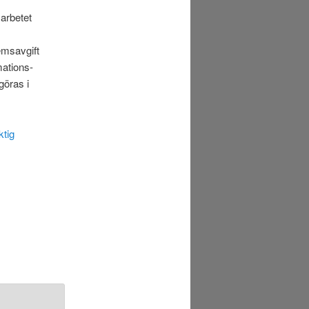
arbetet
emsavgift
mations-
göras i
ktig