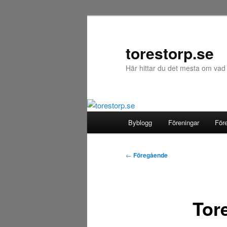
Hoppa
till
primärt
torestorp.se
innehåll
Här hittar du det mesta om vad
Huvudmeny
Byblogg
Föreningar
För
Inläggsnavigering
←
Föregående
Tore