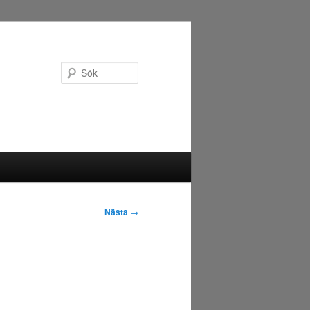
Sök
Nästa
→