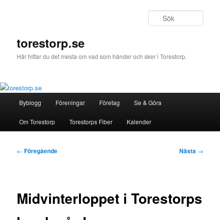
Hoppa
till
Sök
primärt
innehåll
torestorp.se
Här hittar du det mesta om vad som händer och sker i Torestorp.
Huvudmeny
Byblogg
Föreningar
Företag
Se & Göra
Om Torestorp
Torestorps Fiber
Kalender
Inläggsnavigering
←
Föregående
Nästa
→
Midvinterloppet i Torestorps