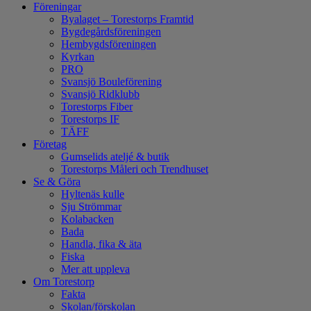
Föreningar
Byalaget – Torestorps Framtid
Bygdegårdsföreningen
Hembygdsföreningen
Kyrkan
PRO
Svansjö Bouleförening
Svansjö Ridklubb
Torestorps Fiber
Torestorps IF
TÄFF
Företag
Gumselids ateljé & butik
Torestorps Måleri och Trendhuset
Se & Göra
Hyltenäs kulle
Sju Strömmar
Kolabacken
Bada
Handla, fika & äta
Fiska
Mer att uppleva
Om Torestorp
Fakta
Skolan/förskolan