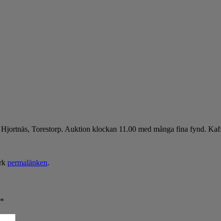
Hjortnäs, Torestorp. Auktion klockan 11.00 med många fina fynd. Kaf
rk
permalänken
.
*