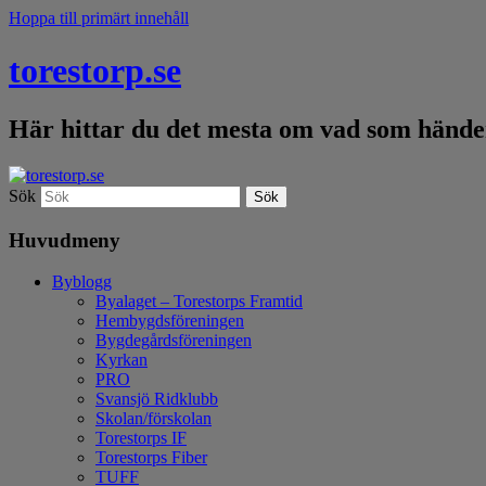
Hoppa till primärt innehåll
torestorp.se
Här hittar du det mesta om vad som händer
Sök
Huvudmeny
Byblogg
Byalaget – Torestorps Framtid
Hembygdsföreningen
Bygdegårdsföreningen
Kyrkan
PRO
Svansjö Ridklubb
Skolan/förskolan
Torestorps IF
Torestorps Fiber
TUFF