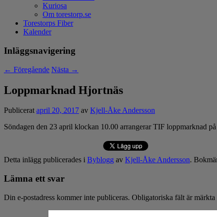
Kuriosa
Om torestorp.se
Torestorps Fiber
Kalender
Inläggsnavigering
←
Föregående
Nästa
→
Loppmarknad Hjortnäs
Publicerat
april 20, 2017
av
Kjell-Åke Andersson
Söndagen den 23 april klockan 10.00 arrangerar TIF loppmarknad på 
Detta inlägg publicerades i
Byblogg
av
Kjell-Åke Andersson
. Bokmä
Lämna ett svar
Din e-postadress kommer inte publiceras.
Obligatoriska fält är märkta