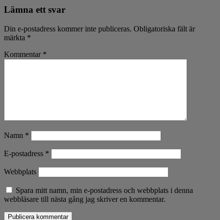
Lämna ett svar
Din e-postadress kommer inte publiceras.
Obligatoriska fält är
märkta
*
Kommentar
*
Namn
*
E-postadress
*
Webbplats
Spara mitt namn, min e-postadress och webbplats i denna
webbläsare till nästa gång jag skriver en kommentar.