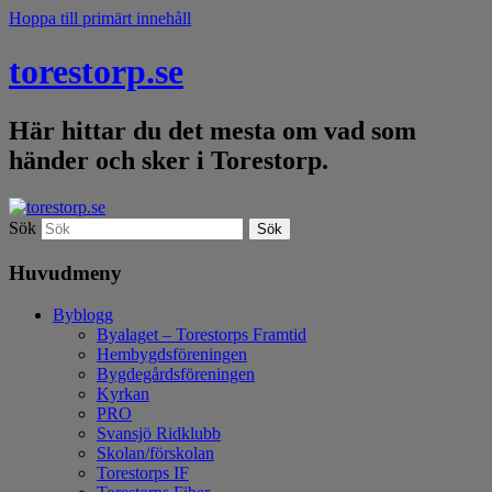
Hoppa till primärt innehåll
torestorp.se
Här hittar du det mesta om vad som
händer och sker i Torestorp.
Sök
Huvudmeny
Byblogg
Byalaget – Torestorps Framtid
Hembygdsföreningen
Bygdegårdsföreningen
Kyrkan
PRO
Svansjö Ridklubb
Skolan/förskolan
Torestorps IF