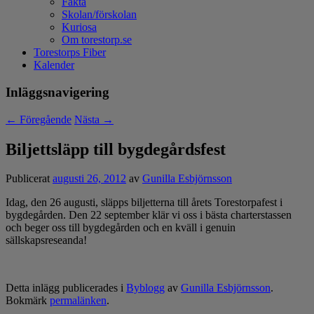
Fakta
Skolan/förskolan
Kuriosa
Om torestorp.se
Torestorps Fiber
Kalender
Inläggsnavigering
←
Föregående
Nästa
→
Biljettsläpp till bygdegårdsfest
Publicerat
augusti 26, 2012
av
Gunilla Esbjörnsson
Idag, den 26 augusti, släpps biljetterna till årets Torestorpafest i
bygdegården. Den 22 september klär vi oss i bästa charterstassen
och beger oss till bygdegården och en kväll i genuin
sällskapsreseanda!
Detta inlägg publicerades i
Byblogg
av
Gunilla Esbjörnsson
.
Bokmärk
permalänken
.