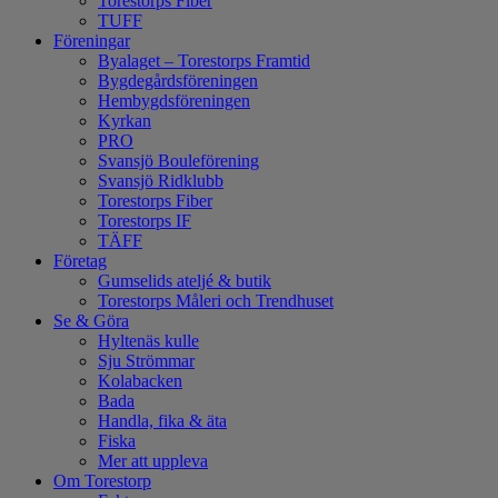
Torestorps Fiber
TUFF
Föreningar
Byalaget – Torestorps Framtid
Bygdegårdsföreningen
Hembygdsföreningen
Kyrkan
PRO
Svansjö Bouleförening
Svansjö Ridklubb
Torestorps Fiber
Torestorps IF
TÄFF
Företag
Gumselids ateljé & butik
Torestorps Måleri och Trendhuset
Se & Göra
Hyltenäs kulle
Sju Strömmar
Kolabacken
Bada
Handla, fika & äta
Fiska
Mer att uppleva
Om Torestorp