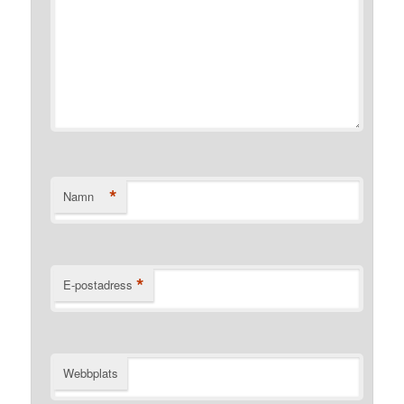
*
Namn
*
E-postadress
Webbplats