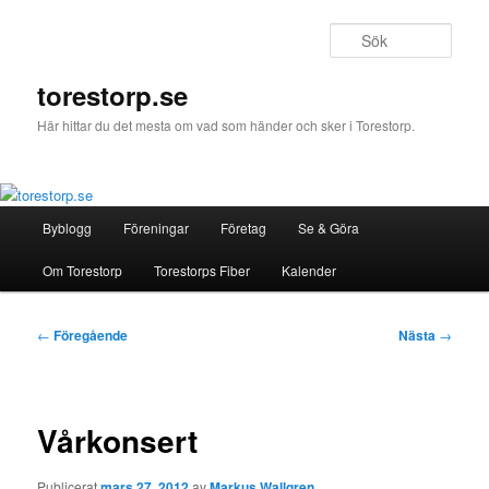
Hoppa
till
Sök
primärt
innehåll
torestorp.se
Här hittar du det mesta om vad som händer och sker i Torestorp.
Huvudmeny
Byblogg
Föreningar
Företag
Se & Göra
Om Torestorp
Torestorps Fiber
Kalender
Inläggsnavigering
←
Föregående
Nästa
→
Vårkonsert
Publicerat
mars 27, 2012
av
Markus Wallgren