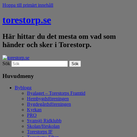
Hoppa till primärt innehåll
torestorp.se
Här hittar du det mesta om vad som
händer och sker i Torestorp.
Sök
Huvudmeny
Byblogg
Byalaget – Torestorps Framtid
Hembygdsföreningen
Bygdegårdsföreningen
Kyrkan
PRO
Svansjö Ridklubb
Skolan/förskolan
Torestorps IF