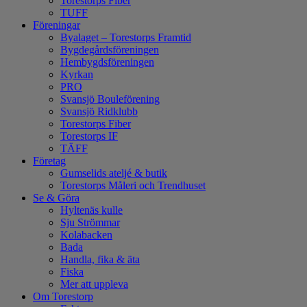
Torestorps Fiber
TUFF
Föreningar
Byalaget – Torestorps Framtid
Bygdegårdsföreningen
Hembygdsföreningen
Kyrkan
PRO
Svansjö Bouleförening
Svansjö Ridklubb
Torestorps Fiber
Torestorps IF
TÄFF
Företag
Gumselids ateljé & butik
Torestorps Måleri och Trendhuset
Se & Göra
Hyltenäs kulle
Sju Strömmar
Kolabacken
Bada
Handla, fika & äta
Fiska
Mer att uppleva
Om Torestorp