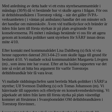
Med anledning av detta hade vi ett extra styrelsesammanträde i
måndags (30/9) då vi bestämde hur vi skulle agera i frågan. För oss
är deltidsbrandkåren i Torestorp viktig – när det gäller IVPA-
verksamheten ( i väntan på ambulans) handlar det om minuter och
det handlar om människoliv. Även vid trafikolyckor och bränder är
tiden från larm till första styrkan är på plats avgörande för
konsekvenserna. På mötet i måndags bestämde vi oss för att agera
genom att kontakta politiker samt styrelsen för SÄRF innan deras
möte 4/10.
Efter kontakt med kommunalrådet Lisa Dahlberg (s) fick vi via
henne rapporten daterad 2013-04-23 som skulle ligga till grund för
beslutet 4/10. Vi mailade också kommunalrådet Margareta Lövgren
(m) , som ännu inte har svarat. Efter att ha lusläst rapporten var det
inte så svårt att hitta bra argument för varför Torestorps
deltidsbrandkår bör få vara kvar.
Vi mailade räddningschefen samt berörda Mark-politiker i SÄRF:a
styrelse; Ulf Svenson Dahlberg (s) och Tomas Johansson (m). Vi
hänvisade till rapporten och efterlyste en konsekvensbeskrivning. Vi
påpekade att tiden från larm till första styrka på plats väsentligt
kommer att försämras i Svansjöområdet OM deltidsbrandkåren i
Torestorp försvinner..