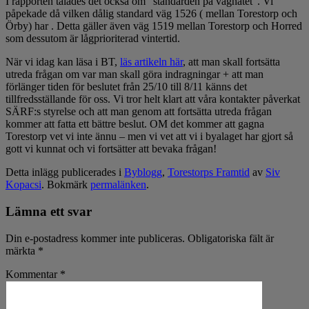
I rapporten talades det också om ”standarden på vägnätet”. Vi
påpekade då vilken dålig standard väg 1526 ( mellan Torestorp och
Örby) har . Detta gäller även väg 1519 mellan Torestorp och Horred
som dessutom är lågprioriterad vintertid.
När vi idag kan läsa i BT,
läs artikeln här
, att man skall fortsätta
utreda frågan om var man skall göra indragningar + att man
förlänger tiden för beslutet från 25/10 till 8/11 känns det
tillfredsställande för oss. Vi tror helt klart att våra kontakter påverkat
SÄRF:s styrelse och att man genom att fortsätta utreda frågan
kommer att fatta ett bättre beslut. OM det kommer att gagna
Torestorp vet vi inte ännu – men vi vet att vi i byalaget har gjort så
gott vi kunnat och vi fortsätter att bevaka frågan!
Detta inlägg publicerades i
Byblogg
,
Torestorps Framtid
av
Siv
Kopacsi
. Bokmärk
permalänken
.
Lämna ett svar
Din e-postadress kommer inte publiceras.
Obligatoriska fält är
märkta
*
Kommentar
*