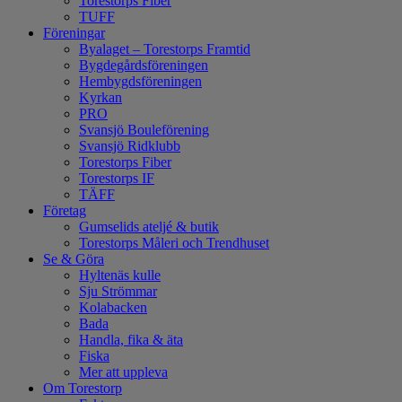
Torestorps Fiber
TUFF
Föreningar
Byalaget – Torestorps Framtid
Bygdegårdsföreningen
Hembygdsföreningen
Kyrkan
PRO
Svansjö Bouleförening
Svansjö Ridklubb
Torestorps Fiber
Torestorps IF
TÄFF
Företag
Gumselids ateljé & butik
Torestorps Måleri och Trendhuset
Se & Göra
Hyltenäs kulle
Sju Strömmar
Kolabacken
Bada
Handla, fika & äta
Fiska
Mer att uppleva
Om Torestorp