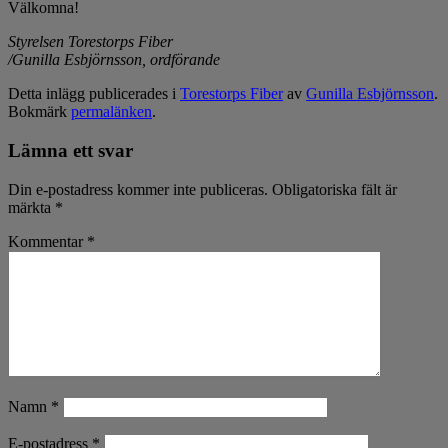
Välkomna!
Styrelsen Torestorps Fiber
/Gunilla Esbjörnsson, ordförande
Detta inlägg publicerades i
Torestorps Fiber
av
Gunilla Esbjörnsson
.
Bokmärk
permalänken
.
Lämna ett svar
Din e-postadress kommer inte publiceras.
Obligatoriska fält är
märkta
*
Kommentar
*
Namn
*
E-postadress
*