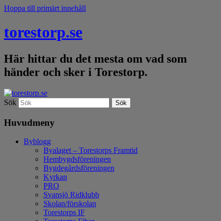
Hoppa till primärt innehåll
torestorp.se
Här hittar du det mesta om vad som
händer och sker i Torestorp.
Sök
Huvudmeny
Byblogg
Byalaget – Torestorps Framtid
Hembygdsföreningen
Bygdegårdsföreningen
Kyrkan
PRO
Svansjö Ridklubb
Skolan/förskolan
Torestorps IF