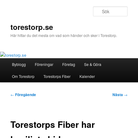
Hoppa
till
Sök
primärt
innehåll
torestorp.se
Här hittar du det mesta om vad som händer och sker i Torestorp.
Huvudmeny
Byblogg
Föreningar
Företag
Se & Göra
Om Torestorp
Torestorps Fiber
Kalender
Inläggsnavigering
←
Föregående
Nästa
→
Torestorps Fiber har