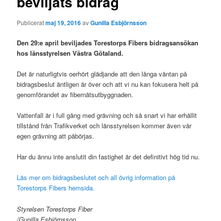
beviljats bidrag
Publicerat
maj 19, 2016
av
Gunilla Esbjörnsson
Den 29:e april beviljades Torestorps Fibers bidragsansökan
hos länsstyrelsen Västra Götaland.
Det är naturligtvis oerhört glädjande att den långa väntan på
bidragsbeslut äntligen är över och att vi nu kan fokusera helt på
genomförandet av fibernätsutbyggnaden.
Vattenfall är i full gång med grävning och så snart vi har erhållit
tillstånd från Trafikverket och länsstyrelsen kommer även vår
egen grävning att påbörjas.
Har du ännu inte anslutit din fastighet är det definitivt hög tid nu.
Läs mer om bidragsbeslutet och all övrig information på
Torestorps Fibers hemsida.
Styrelsen Torestorps Fiber
/Gunilla Esbjörnsson