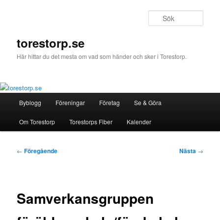
Hoppa
till
Sök
primärt
innehåll
torestorp.se
Här hittar du det mesta om vad som händer och sker i Torestorp.
Huvudmeny
Byblogg
Föreningar
Företag
Se & Göra
Om Torestorp
Torestorps Fiber
Kalender
Inläggsnavigering
←
Föregående
Nästa
→
Samverkansgruppen