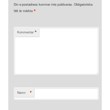
Din e-postadress kommer inte publiceras.
Obligatoriska
*
fält är märkta
*
Kommentar
*
Namn