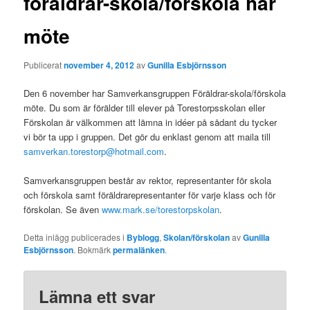
föräldrar-skola/förskola har
möte
Publicerat
november 4, 2012
av
Gunilla Esbjörnsson
Den 6 november har Samverkansgruppen Föräldrar-skola/förskola
möte. Du som är förälder till elever på Torestorpsskolan eller
Förskolan är välkommen att lämna in idéer på sådant du tycker
vi bör ta upp i gruppen. Det gör du enklast genom att maila till
samverkan.torestorp@hotmail.com
.
Samverkansgruppen består av rektor, representanter för skola
och förskola samt föräldrarepresentanter för varje klass och för
förskolan. Se även
www.mark.se/torestorpskolan
.
Detta inlägg publicerades i
Byblogg
,
Skolan/förskolan
av
Gunilla
Esbjörnsson
. Bokmärk
permalänken
.
Lämna ett svar