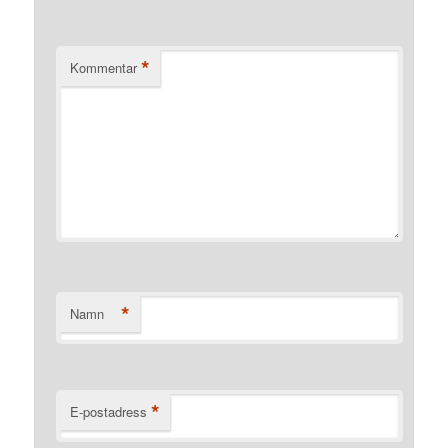
*
Kommentar
*
Namn
*
E-postadress