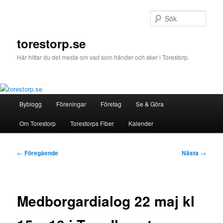
Hoppa
till
Sök
primärt
innehåll
torestorp.se
Här hittar du det mesta om vad som händer och sker i Torestorp.
Huvudmeny
Byblogg
Föreningar
Företag
Se & Göra
Om Torestorp
Torestorps Fiber
Kalender
Inläggsnavigering
←
Föregående
Nästa
→
Medborgardialog 22 maj kl