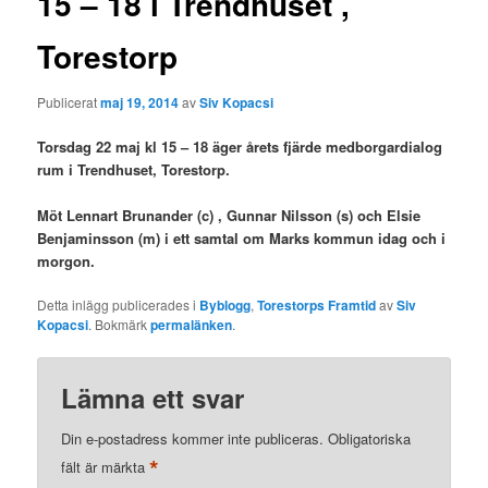
15 – 18 i Trendhuset ,
Torestorp
Publicerat
maj 19, 2014
av
Siv Kopacsi
Torsdag 22 maj kl 15 – 18 äger årets fjärde medborgardialog
rum i Trendhuset, Torestorp.
Möt Lennart Brunander (c) , Gunnar Nilsson (s) och Elsie
Benjaminsson (m) i ett samtal om Marks kommun idag och i
morgon.
Detta inlägg publicerades i
Byblogg
,
Torestorps Framtid
av
Siv
Kopacsi
. Bokmärk
permalänken
.
Lämna ett svar
Din e-postadress kommer inte publiceras.
Obligatoriska
*
fält är märkta