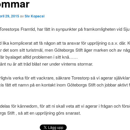
ömmar
pril 29, 2015
av
Siv Kopacsi
Torestorps Framtid, har fått in synpunkter på framkomligheten vid Sju
.
tid lika komplicerat att få någon att ta ansvar för uppröjning o.s.v. dä
 det som sitt turistmål, men Göteborgs Stift äger marken och av nå
får byalaget alltid problemen i sitt knä……
nt nu är att träd blåst ner under vinterns stormar.
urligtvis verka för ett vackrare, säkrare Torestorp så vi agerar självklart
cis fått ett namn på en kontakt inom Göteborgs Stift och jobbar aktivt 
elas för kännedom, för att ni skall veta att vi agerar i frågan och förs
gs Stift , så att en uppröjning görs snarast.