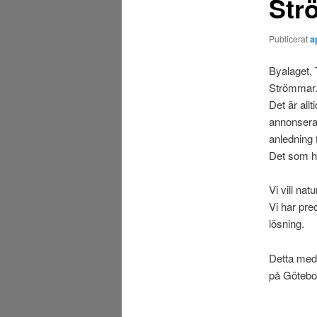
Str
Publicerat
a
Byalaget, 
Strömmar
Det är all
annonserar
anledning 
Det som hä
Vi vill nat
Vi har pre
lösning.
Detta medd
på Götebor