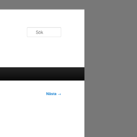
Sök
Nästa
→