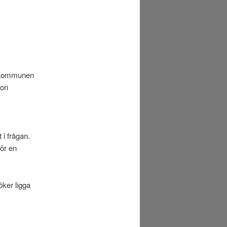
r. Kommunen
gon
 i frågan.
för en
öker ligga