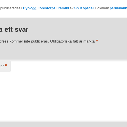
 publicerades i
Byblogg
,
Torestorps Framtid
av
Siv Kopacsi
. Bokmärk
permalän
 ett svar
*
dress kommer inte publiceras.
Obligatoriska fält är märkta
*
ar