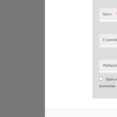
Namn
E-postad
Webbpla
Spara m
kommentar.