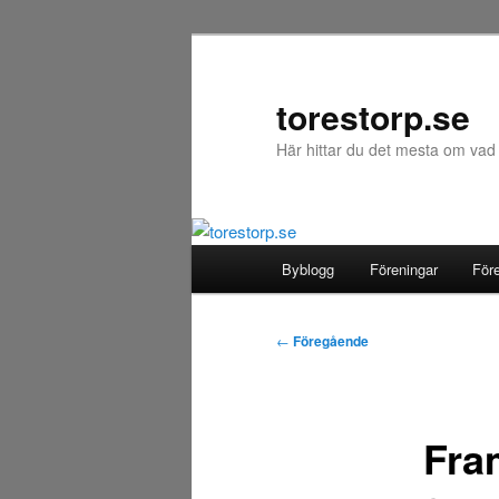
Hoppa
till
primärt
torestorp.se
innehåll
Här hittar du det mesta om vad
Huvudmeny
Byblogg
Föreningar
För
Inläggsnavigering
←
Föregående
Fra