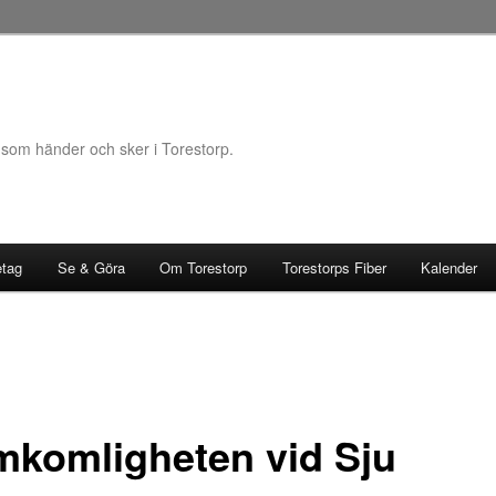
 som händer och sker i Torestorp.
etag
Se & Göra
Om Torestorp
Torestorps Fiber
Kalender
mkomligheten vid Sju